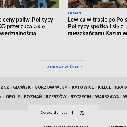
LUBLIN
o ceny paliw. Politycy
Lewica w trasie po Pols
 KO przerzucają się
Politycy spotkali się z
iedzialnością
mieszkańcami Kazimie
Dolnego
ZOBACZ WIĘCEJ
SZCZ
/
GDAŃSK
/
GORZÓW WLKP.
/
KATOWICE
/
KIELCE
/
KRA
N
/
OPOLE
/
POZNAŃ
/
RZESZÓW
/
SZCZECIN
/
WARSZAWA
/
W
Dołącz do nas:
Centrum informacji TVP
Naziemna