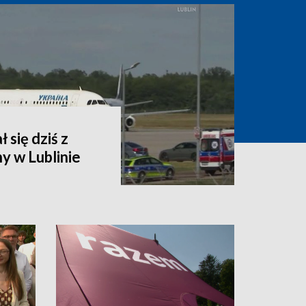
 się dziś z
y w Lublinie