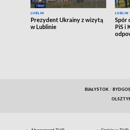
LUBLIN
LUBLIN
Prezydent Ukrainy z wizytą
Spór 
w Lublinie
PiS i
odpow
BIAŁYSTOK
/
BYDGO
OLSZTY
Abonament TVP
Emisja w TVP