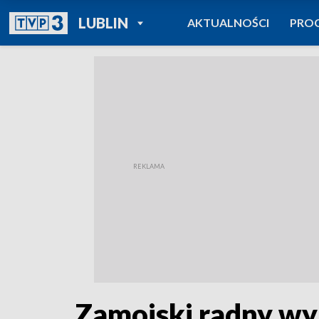
POWRÓT DO
LUBLIN
AKTUALNOŚCI
PRO
TVP REGIONY
Zamojski radny wy