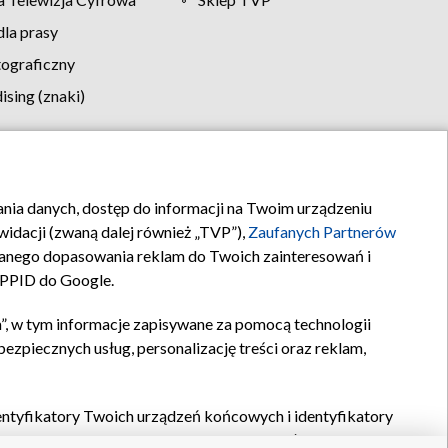
la prasy
tograficzny
sing (znaki)
klamy
Kontakt
rania danych, dostęp do informacji na Twoim urządzeniu
idacji (zwaną dalej również „TVP”),
Zaufanych Partnerów
anego dopasowania reklam do Twoich zainteresowań i
a PPID do Google.
”, w tym informacje zapisywane za pomocą technologii
zpiecznych usług, personalizację treści oraz reklam,
identyfikatory Twoich urządzeń końcowych i identyfikatory
P,
Zaufanych Partnerów z IAB
oraz pozostałych
Zaufanych