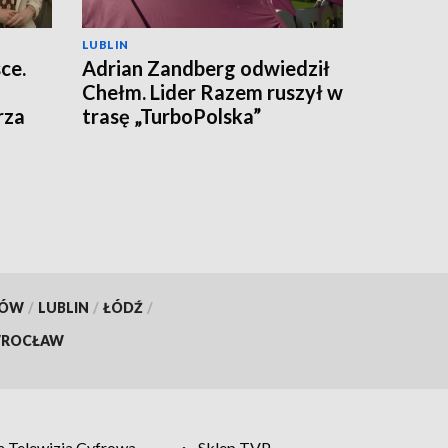
LUBLIN
ce.
Adrian Zandberg odwiedził
Chełm. Lider Razem ruszył w
rza
trasę „TurboPolska”
KÓW
/
LUBLIN
/
ŁÓDŹ
/
ROCŁAW
 Telewizja Cyfrowa
Sklep TVP