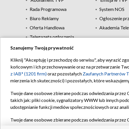
Rada Programowa
System NOS
Biuro Reklamy
Ogłoszenie pr
Oferta Handlowa
Akademia Tele
Telegazeta ogłoszenia
Szanujemy Twoją prywatność
Regulamin TVP
Kliknij "Akceptuję i przechodzę do serwisu", aby wyrazić zg
końcowym i ich przechowywanie oraz na przetwarzanie Twoich
z IAB* (1201 firm)
oraz pozostałych
Zaufanych Partnerów T
mierzenia ich skuteczności) i pozostałych, które wskazujemy
Twoje dane osobowe zbierane podczas odwiedzania przez 
takich jak: pliki cookie, sygnalizatory WWW lub innych pod
udostępnianie funkcji mediów społecznościowych oraz anali
Twoje dane osobowe zbierane podczas odwiedzania przez 
plików cookie, informacje o Twoich wyszukiwaniach w serwi