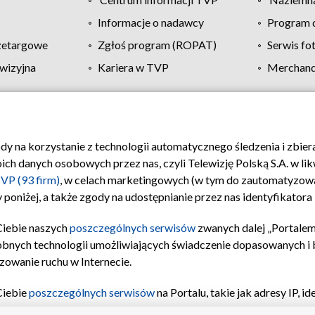
Informacje o nadawcy
Program d
zetargowe
Zgłoś program (ROPAT)
Serwis fo
wizyjna
Kariera w TVP
Merchandi
Polityka prywatności
Moje zgody
Pomoc
Biuro re
ody na korzystanie z technologii automatycznego śledzenia i zbie
 danych osobowych przez nas, czyli Telewizję Polską S.A. w likw
VP (93 firm)
, w celach marketingowych (w tym do zautomatyzow
 poniżej, a także zgody na udostępnianie przez nas identyfikator
Ciebie naszych
poszczególnych serwisów
zwanych dalej „Portalem
obnych technologii umożliwiających świadczenie dopasowanych i be
zowanie ruchu w Internecie.
Ciebie
poszczególnych serwisów
na Portalu, takie jak adresy IP, 
sach Portalu czy historia odwiedzin będą przetwarzane przez TV