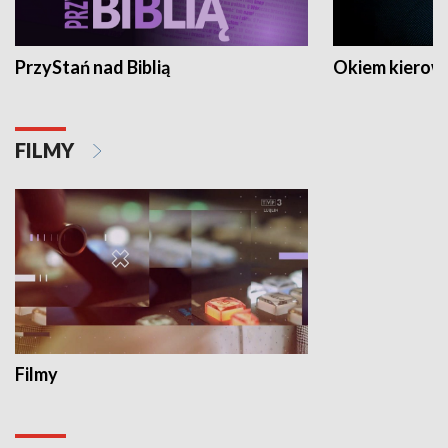
PrzyStań nad Biblią
Okiem kierow
FILMY
Filmy