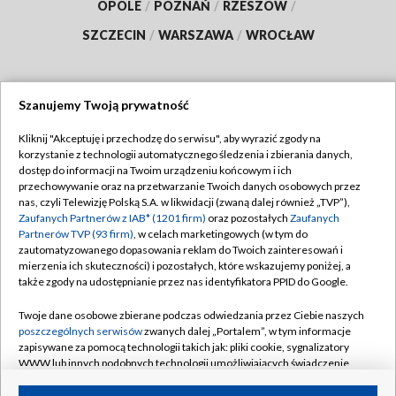
OPOLE
/
POZNAŃ
/
RZESZÓW
/
SZCZECIN
/
WARSZAWA
/
WROCŁAW
Szanujemy Twoją prywatność
Dołącz do nas:
Kliknij "Akceptuję i przechodzę do serwisu", aby wyrazić zgody na
korzystanie z technologii automatycznego śledzenia i zbierania danych,
TVP
dostęp do informacji na Twoim urządzeniu końcowym i ich
Abonament TVP
przechowywanie oraz na przetwarzanie Twoich danych osobowych przez
Regulamin TVP
nas, czyli Telewizję Polską S.A. w likwidacji (zwaną dalej również „TVP”),
Emisja w TVP
Polityka prywatności
Zaufanych Partnerów z IAB* (1201 firm)
oraz pozostałych
Zaufanych
Partnerów TVP (93 firm)
, w celach marketingowych (w tym do
Centrum informacji TVP
Moje zgody
zautomatyzowanego dopasowania reklam do Twoich zainteresowań i
mierzenia ich skuteczności) i pozostałych, które wskazujemy poniżej, a
Naziemna Telewizja Cyfrowa
Pomoc
także zgody na udostępnianie przez nas identyfikatora PPID do Google.
Sklep TVP
Biuro reklamy
Twoje dane osobowe zbierane podczas odwiedzania przez Ciebie naszych
Rada Programowa
Kontakt
poszczególnych serwisów
zwanych dalej „Portalem”, w tym informacje
zapisywane za pomocą technologii takich jak: pliki cookie, sygnalizatory
System NOS
WWW lub innych podobnych technologii umożliwiających świadczenie
dopasowanych i bezpiecznych usług, personalizację treści oraz reklam,
Informacje o nadawcy
Kanały
udostępnianie funkcji mediów społecznościowych oraz analizowanie