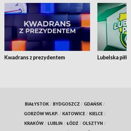
Kwadrans z prezydentem
Lubelska piłk
BIAŁYSTOK
/
BYDGOSZCZ
/
GDAŃSK
/
GORZÓW WLKP.
/
KATOWICE
/
KIELCE
/
KRAKÓW
/
LUBLIN
/
ŁÓDŹ
/
OLSZTYN
/