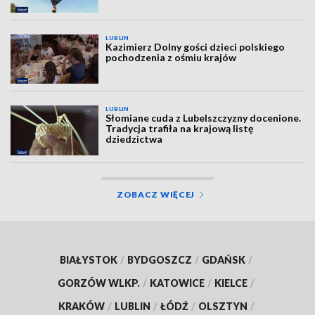
LUBLIN
Kazimierz Dolny gości dzieci polskiego
pochodzenia z ośmiu krajów
LUBLIN
Słomiane cuda z Lubelszczyzny docenione.
Tradycja trafiła na krajową listę
dziedzictwa
ZOBACZ WIĘCEJ
BIAŁYSTOK
/
BYDGOSZCZ
/
GDAŃSK
/
GORZÓW WLKP.
/
KATOWICE
/
KIELCE
/
KRAKÓW
/
LUBLIN
/
ŁÓDŹ
/
OLSZTYN
/