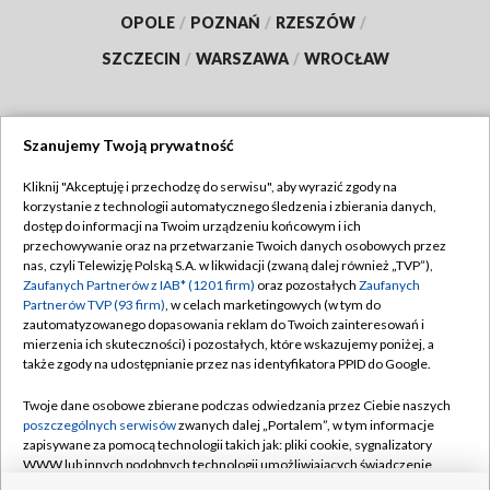
OPOLE
/
POZNAŃ
/
RZESZÓW
/
SZCZECIN
/
WARSZAWA
/
WROCŁAW
Szanujemy Twoją prywatność
Dołącz do nas:
Kliknij "Akceptuję i przechodzę do serwisu", aby wyrazić zgody na
korzystanie z technologii automatycznego śledzenia i zbierania danych,
TVP
dostęp do informacji na Twoim urządzeniu końcowym i ich
Abonament TVP
przechowywanie oraz na przetwarzanie Twoich danych osobowych przez
Regulamin TVP
nas, czyli Telewizję Polską S.A. w likwidacji (zwaną dalej również „TVP”),
Emisja w TVP
Polityka prywatności
Zaufanych Partnerów z IAB* (1201 firm)
oraz pozostałych
Zaufanych
Partnerów TVP (93 firm)
, w celach marketingowych (w tym do
Centrum informacji TVP
Moje zgody
zautomatyzowanego dopasowania reklam do Twoich zainteresowań i
mierzenia ich skuteczności) i pozostałych, które wskazujemy poniżej, a
Naziemna Telewizja Cyfrowa
Pomoc
także zgody na udostępnianie przez nas identyfikatora PPID do Google.
Sklep TVP
Biuro reklamy
Twoje dane osobowe zbierane podczas odwiedzania przez Ciebie naszych
Rada Programowa
Kontakt
poszczególnych serwisów
zwanych dalej „Portalem”, w tym informacje
zapisywane za pomocą technologii takich jak: pliki cookie, sygnalizatory
System NOS
WWW lub innych podobnych technologii umożliwiających świadczenie
dopasowanych i bezpiecznych usług, personalizację treści oraz reklam,