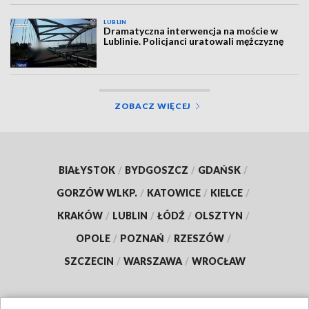
LUBLIN
Dramatyczna interwencja na moście w
Lublinie. Policjanci uratowali mężczyznę
ZOBACZ WIĘCEJ
BIAŁYSTOK
/
BYDGOSZCZ
/
GDAŃSK
/
GORZÓW WLKP.
/
KATOWICE
/
KIELCE
/
KRAKÓW
/
LUBLIN
/
ŁÓDŹ
/
OLSZTYN
/
OPOLE
/
POZNAŃ
/
RZESZÓW
/
SZCZECIN
/
WARSZAWA
/
WROCŁAW