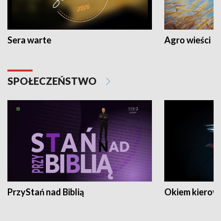
Sera warte
Agro wieści
SPOŁECZEŃSTWO
PrzyStań nad Biblią
Okiem kierow