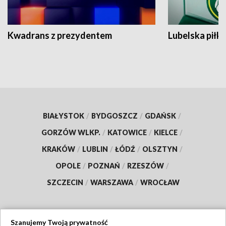
Kwadrans z prezydentem
Lubelska piłk
BIAŁYSTOK
/
BYDGOSZCZ
/
GDAŃSK
/
GORZÓW WLKP.
/
KATOWICE
/
KIELCE
/
KRAKÓW
/
LUBLIN
/
ŁÓDŹ
/
OLSZTYN
/
OPOLE
/
POZNAŃ
/
RZESZÓW
/
SZCZECIN
/
WARSZAWA
/
WROCŁAW
Szanujemy Twoją prywatność