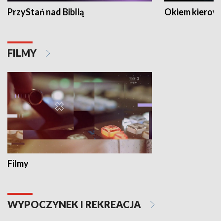
PrzyStań nad Biblią
Okiem kierow
FILMY
Filmy
WYPOCZYNEK I REKREACJA