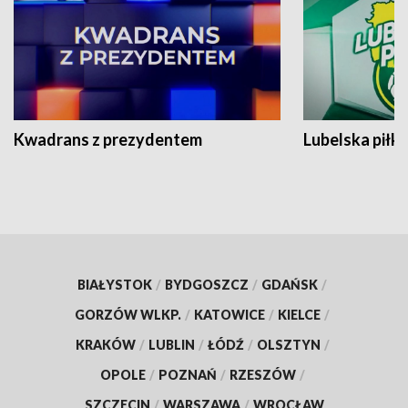
Kwadrans z prezydentem
Lubelska piłk
BIAŁYSTOK
/
BYDGOSZCZ
/
GDAŃSK
/
GORZÓW WLKP.
/
KATOWICE
/
KIELCE
/
KRAKÓW
/
LUBLIN
/
ŁÓDŹ
/
OLSZTYN
/
OPOLE
/
POZNAŃ
/
RZESZÓW
/
SZCZECIN
/
WARSZAWA
/
WROCŁAW