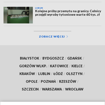
LUBLIN
Kolejne próby przemytu na granicy. Celnicy
przejęli wyroby tytoniowe warte 60 tys. zł
ZOBACZ WIĘCEJ
BIAŁYSTOK
/
BYDGOSZCZ
/
GDAŃSK
/
GORZÓW WLKP.
/
KATOWICE
/
KIELCE
/
KRAKÓW
/
LUBLIN
/
ŁÓDŹ
/
OLSZTYN
/
OPOLE
/
POZNAŃ
/
RZESZÓW
/
SZCZECIN
/
WARSZAWA
/
WROCŁAW