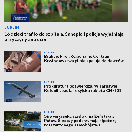
LUBLIN
16 dzieci trafiło do szpitala. Sanepid i policja wyjaśniają
przyczyny zatrucia
LUBLIN
Brakuje krwi. Regionalne Centrum
Krwiodawstwa pilnie apeluje do dawców
LUBLIN
Prokuratura potwierdza. W Tarnawie
Kolonii spadła rosyjska rakieta CH-101
LUBLIN
Są wyniki sekcji zwłok małżeństwa z
Puław. Śledczy podtrzymują hipotezę
rozszerzonego samobójstwa