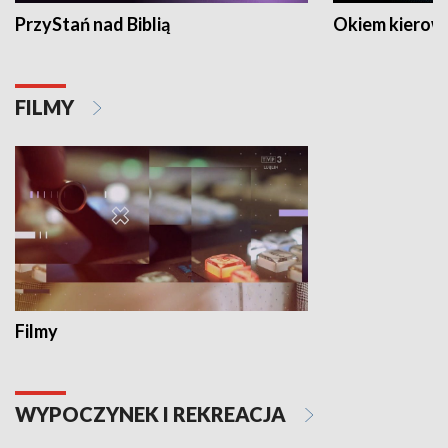
PrzyStań nad Biblią
Okiem kierow
FILMY
Filmy
WYPOCZYNEK I REKREACJA