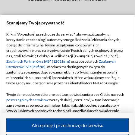
Szanujemy Twoją prywatność
Dołącz do nas:
Kliknij "Akceptuję i przechodzę do serwisu", aby wyrazić zgody na
korzystanie z technologii automatycznego śledzenia i zbierania danych,
TVP
dostęp do informacji na Twoim urządzeniu końcowym i ich
Abonament TVP
przechowywanie oraz na przetwarzanie Twoich danych osobowych przez
Regulamin TVP
nas, czyli Telewizję Polską S.A. w likwidacji (zwaną dalej również „TVP”),
Emisja w TVP
Polityka prywatności
Zaufanych Partnerów z IAB* (1201 firm)
oraz pozostałych
Zaufanych
Partnerów TVP (93 firm)
, w celach marketingowych (w tym do
Centrum informacji TVP
Moje zgody
zautomatyzowanego dopasowania reklam do Twoich zainteresowań i
mierzenia ich skuteczności) i pozostałych, które wskazujemy poniżej, a
Naziemna Telewizja Cyfrowa
Pomoc
także zgody na udostępnianie przez nas identyfikatora PPID do Google.
Sklep TVP
Biuro reklamy
Twoje dane osobowe zbierane podczas odwiedzania przez Ciebie naszych
Rada Programowa
Kontakt
poszczególnych serwisów
zwanych dalej „Portalem”, w tym informacje
zapisywane za pomocą technologii takich jak: pliki cookie, sygnalizatory
System NOS
WWW lub innych podobnych technologii umożliwiających świadczenie
dopasowanych i bezpiecznych usług, personalizację treści oraz reklam,
Informacje o nadawcy
Kanały
udostępnianie funkcji mediów społecznościowych oraz analizowanie
Akceptuję i przechodzę do serwisu
ruchu w Internecie.
Program dla prasy
©2026 Telewizja Polska S.A. w likwidacji