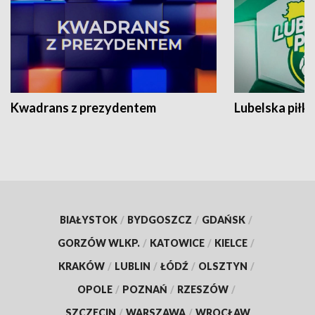
Kwadrans z prezydentem
Lubelska piłk
BIAŁYSTOK
/
BYDGOSZCZ
/
GDAŃSK
/
GORZÓW WLKP.
/
KATOWICE
/
KIELCE
/
KRAKÓW
/
LUBLIN
/
ŁÓDŹ
/
OLSZTYN
/
OPOLE
/
POZNAŃ
/
RZESZÓW
/
SZCZECIN
/
WARSZAWA
/
WROCŁAW