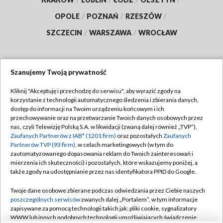
OPOLE
/
POZNAŃ
/
RZESZÓW
/
SZCZECIN
/
WARSZAWA
/
WROCŁAW
Szanujemy Twoją prywatność
Dołącz do nas:
Kliknij "Akceptuję i przechodzę do serwisu", aby wyrazić zgody na
korzystanie z technologii automatycznego śledzenia i zbierania danych,
TVP
dostęp do informacji na Twoim urządzeniu końcowym i ich
Abonament TVP
przechowywanie oraz na przetwarzanie Twoich danych osobowych przez
Regulamin TVP
nas, czyli Telewizję Polską S.A. w likwidacji (zwaną dalej również „TVP”),
Emisja w TVP
Polityka prywatności
Zaufanych Partnerów z IAB* (1201 firm)
oraz pozostałych
Zaufanych
Partnerów TVP (93 firm)
, w celach marketingowych (w tym do
Centrum informacji TVP
Moje zgody
zautomatyzowanego dopasowania reklam do Twoich zainteresowań i
mierzenia ich skuteczności) i pozostałych, które wskazujemy poniżej, a
Naziemna Telewizja Cyfrowa
Pomoc
także zgody na udostępnianie przez nas identyfikatora PPID do Google.
Sklep TVP
Biuro reklamy
Twoje dane osobowe zbierane podczas odwiedzania przez Ciebie naszych
Rada Programowa
Kontakt
poszczególnych serwisów
zwanych dalej „Portalem”, w tym informacje
zapisywane za pomocą technologii takich jak: pliki cookie, sygnalizatory
System NOS
WWW lub innych podobnych technologii umożliwiających świadczenie