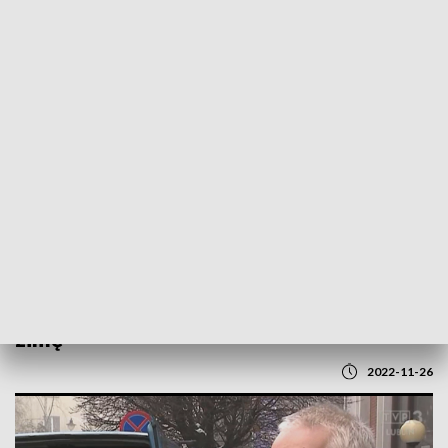
POWRÓT DO
LUBLIN
TVP REGIONY
Każdy może pomóc dzieciom przetrwać
zimę
2022-11-26