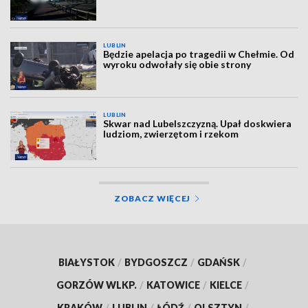
LUBLIN
Będzie apelacja po tragedii w Chełmie. Od
wyroku odwołały się obie strony
LUBLIN
Skwar nad Lubelszczyzną. Upał doskwiera
ludziom, zwierzętom i rzekom
ZOBACZ WIĘCEJ
BIAŁYSTOK
/
BYDGOSZCZ
/
GDAŃSK
/
GORZÓW WLKP.
/
KATOWICE
/
KIELCE
/
KRAKÓW
/
LUBLIN
/
ŁÓDŹ
/
OLSZTYN
/