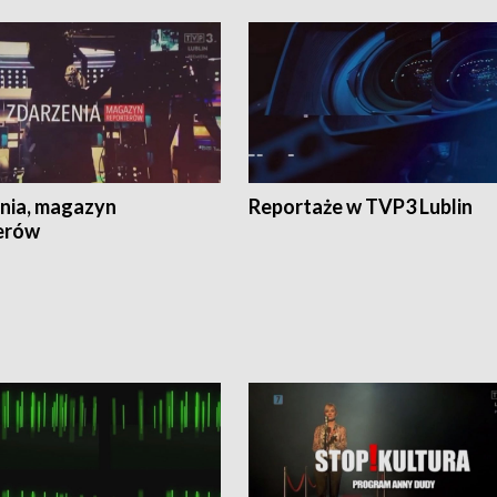
nia, magazyn
Reportaże w TVP3 Lublin
erów