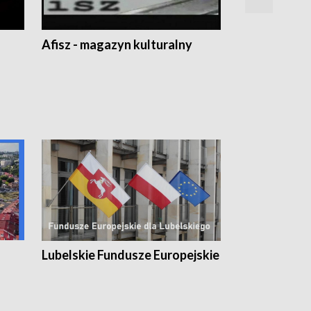
Afisz - magazyn kulturalny
Zobacz, co s
Lubelskie Fundusze Europejskie