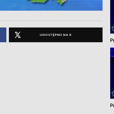
UDOSTĘPNIJ NA X
P
P