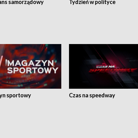
ans samorządowy
Tydzień w polityce
yn sportowy
Czas na speedway