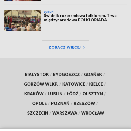
LUBLIN
Świdnik rozbrzmiewa folklorem. Trwa
międzynarodowa FOLKLORIADA
ZOBACZ WIĘCEJ
BIAŁYSTOK
/
BYDGOSZCZ
/
GDAŃSK
/
GORZÓW WLKP.
/
KATOWICE
/
KIELCE
/
KRAKÓW
/
LUBLIN
/
ŁÓDŹ
/
OLSZTYN
/
OPOLE
/
POZNAŃ
/
RZESZÓW
/
SZCZECIN
/
WARSZAWA
/
WROCŁAW