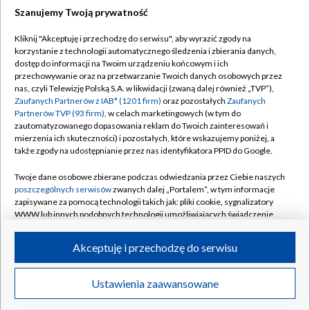
Szanujemy Twoją prywatność
Dołącz do nas:
Kliknij "Akceptuję i przechodzę do serwisu", aby wyrazić zgody na
korzystanie z technologii automatycznego śledzenia i zbierania danych,
TVP
dostęp do informacji na Twoim urządzeniu końcowym i ich
Abonament TVP
przechowywanie oraz na przetwarzanie Twoich danych osobowych przez
Regulamin TVP
nas, czyli Telewizję Polską S.A. w likwidacji (zwaną dalej również „TVP”),
Emisja w TVP
Polityka prywatności
Zaufanych Partnerów z IAB* (1201 firm)
oraz pozostałych
Zaufanych
Partnerów TVP (93 firm)
, w celach marketingowych (w tym do
Centrum informacji TVP
Moje zgody
zautomatyzowanego dopasowania reklam do Twoich zainteresowań i
mierzenia ich skuteczności) i pozostałych, które wskazujemy poniżej, a
Naziemna Telewizja Cyfrowa
Pomoc
także zgody na udostępnianie przez nas identyfikatora PPID do Google.
Sklep TVP
Biuro reklamy
Twoje dane osobowe zbierane podczas odwiedzania przez Ciebie naszych
Rada Programowa
Kontakt
poszczególnych serwisów
zwanych dalej „Portalem”, w tym informacje
zapisywane za pomocą technologii takich jak: pliki cookie, sygnalizatory
System NOS
WWW lub innych podobnych technologii umożliwiających świadczenie
dopasowanych i bezpiecznych usług, personalizację treści oraz reklam,
Informacje o nadawcy
Kanały
udostępnianie funkcji mediów społecznościowych oraz analizowanie
Akceptuję i przechodzę do serwisu
ruchu w Internecie.
Program dla prasy
©2026 Telewizja Polska S.A. w likwidacji
Biuro Reklamy
Twoje dane osobowe zbierane podczas odwiedzania przez Ciebie
Ustawienia zaawansowane
poszczególnych serwisów
na Portalu, takie jak adresy IP, identyfikatory
Ogłoszenie przetargowe
Twoich urządzeń końcowych i identyfikatory plików cookie, informacje o