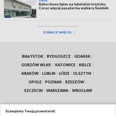
LUBLIN
Rekordowy lipiec na lubelskim lotnisku.
Coraz więcej pasażerów wybiera Świdnik
ZOBACZ WIĘCEJ
BIAŁYSTOK
/
BYDGOSZCZ
/
GDAŃSK
/
GORZÓW WLKP.
/
KATOWICE
/
KIELCE
/
KRAKÓW
/
LUBLIN
/
ŁÓDŹ
/
OLSZTYN
/
OPOLE
/
POZNAŃ
/
RZESZÓW
/
SZCZECIN
/
WARSZAWA
/
WROCŁAW
Szanujemy Twoją prywatność
Dołącz do nas: