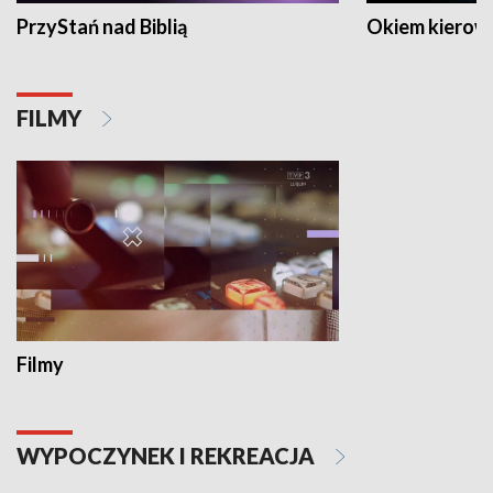
PrzyStań nad Biblią
Okiem kierow
FILMY
Filmy
WYPOCZYNEK I REKREACJA