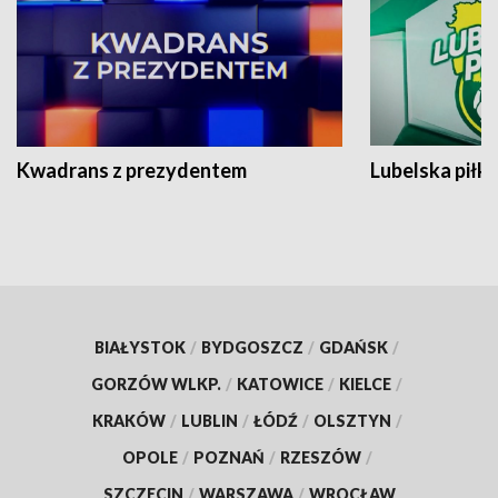
Kwadrans z prezydentem
Lubelska piłk
BIAŁYSTOK
/
BYDGOSZCZ
/
GDAŃSK
/
GORZÓW WLKP.
/
KATOWICE
/
KIELCE
/
KRAKÓW
/
LUBLIN
/
ŁÓDŹ
/
OLSZTYN
/
OPOLE
/
POZNAŃ
/
RZESZÓW
/
SZCZECIN
/
WARSZAWA
/
WROCŁAW