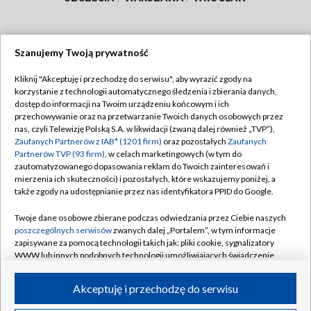
Szanujemy Twoją prywatność
Dołącz do nas:
Kliknij "Akceptuję i przechodzę do serwisu", aby wyrazić zgody na
korzystanie z technologii automatycznego śledzenia i zbierania danych,
TVP
dostęp do informacji na Twoim urządzeniu końcowym i ich
Abonament TVP
przechowywanie oraz na przetwarzanie Twoich danych osobowych przez
Regulamin TVP
nas, czyli Telewizję Polską S.A. w likwidacji (zwaną dalej również „TVP”),
Emisja w TVP
Polityka prywatności
Zaufanych Partnerów z IAB* (1201 firm)
oraz pozostałych
Zaufanych
Partnerów TVP (93 firm)
, w celach marketingowych (w tym do
Centrum informacji TVP
Moje zgody
zautomatyzowanego dopasowania reklam do Twoich zainteresowań i
mierzenia ich skuteczności) i pozostałych, które wskazujemy poniżej, a
Naziemna Telewizja Cyfrowa
Pomoc
także zgody na udostępnianie przez nas identyfikatora PPID do Google.
Sklep TVP
Biuro reklamy
Twoje dane osobowe zbierane podczas odwiedzania przez Ciebie naszych
Rada Programowa
Kontakt
poszczególnych serwisów
zwanych dalej „Portalem”, w tym informacje
zapisywane za pomocą technologii takich jak: pliki cookie, sygnalizatory
System NOS
WWW lub innych podobnych technologii umożliwiających świadczenie
dopasowanych i bezpiecznych usług, personalizację treści oraz reklam,
Informacje o nadawcy
Kanały
udostępnianie funkcji mediów społecznościowych oraz analizowanie
Akceptuję i przechodzę do serwisu
ruchu w Internecie.
Program dla prasy
©2026 Telewizja Polska S.A. w likwidacji