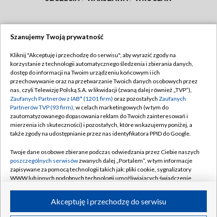
Szanujemy Twoją prywatność
Dołącz do nas:
Kliknij "Akceptuję i przechodzę do serwisu", aby wyrazić zgody na
korzystanie z technologii automatycznego śledzenia i zbierania danych,
TVP
dostęp do informacji na Twoim urządzeniu końcowym i ich
Abonament TVP
przechowywanie oraz na przetwarzanie Twoich danych osobowych przez
Regulamin TVP
nas, czyli Telewizję Polską S.A. w likwidacji (zwaną dalej również „TVP”),
Emisja w TVP
Polityka prywatności
Zaufanych Partnerów z IAB* (1201 firm)
oraz pozostałych
Zaufanych
Partnerów TVP (93 firm)
, w celach marketingowych (w tym do
Centrum informacji TVP
Moje zgody
zautomatyzowanego dopasowania reklam do Twoich zainteresowań i
mierzenia ich skuteczności) i pozostałych, które wskazujemy poniżej, a
Naziemna Telewizja Cyfrowa
Pomoc
także zgody na udostępnianie przez nas identyfikatora PPID do Google.
Sklep TVP
Biuro reklamy
Twoje dane osobowe zbierane podczas odwiedzania przez Ciebie naszych
Rada Programowa
Kontakt
poszczególnych serwisów
zwanych dalej „Portalem”, w tym informacje
zapisywane za pomocą technologii takich jak: pliki cookie, sygnalizatory
System NOS
WWW lub innych podobnych technologii umożliwiających świadczenie
dopasowanych i bezpiecznych usług, personalizację treści oraz reklam,
Informacje o nadawcy
Kanały
udostępnianie funkcji mediów społecznościowych oraz analizowanie
Akceptuję i przechodzę do serwisu
ruchu w Internecie.
Program dla prasy
©2026 Telewizja Polska S.A. w likwidacji