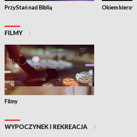
PrzyStań nad Biblią
Okiem kierow
FILMY
Filmy
WYPOCZYNEK I REKREACJA