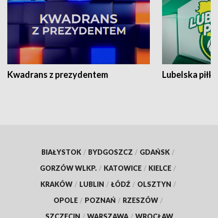
Kwadrans z prezydentem
Lubelska piłk
BIAŁYSTOK
/
BYDGOSZCZ
/
GDAŃSK
/
GORZÓW WLKP.
/
KATOWICE
/
KIELCE
/
KRAKÓW
/
LUBLIN
/
ŁÓDŹ
/
OLSZTYN
/
OPOLE
/
POZNAŃ
/
RZESZÓW
/
SZCZECIN
/
WARSZAWA
/
WROCŁAW