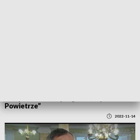
POWRÓT DO
LUBLIN
TVP REGIONY
Kolejne środki na program „Czyste
Powietrze”
2022-11-14