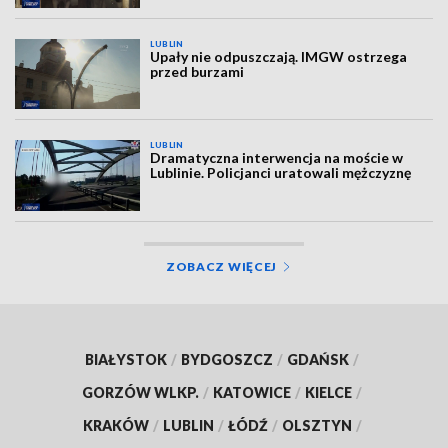
LUBLIN
Upały nie odpuszczają. IMGW ostrzega
przed burzami
LUBLIN
Dramatyczna interwencja na moście w
Lublinie. Policjanci uratowali mężczyznę
ZOBACZ WIĘCEJ
BIAŁYSTOK
/
BYDGOSZCZ
/
GDAŃSK
/
GORZÓW WLKP.
/
KATOWICE
/
KIELCE
/
KRAKÓW
/
LUBLIN
/
ŁÓDŹ
/
OLSZTYN
/