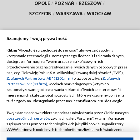
OPOLE
/
POZNAŃ
/
RZESZÓW
/
SZCZECIN
/
WARSZAWA
/
WROCŁAW
Szanujemy Twoją prywatność
Dołącz do nas:
Kliknij "Akceptuję i przechodzę do serwisu", aby wyrazić zgody na
korzystanie z technologii automatycznego śledzenia i zbierania danych,
TVP
dostęp do informacji na Twoim urządzeniu końcowym i ich
Abonament TVP
przechowywanie oraz na przetwarzanie Twoich danych osobowych przez
Regulamin TVP
nas, czyli Telewizję Polską S.A. w likwidacji (zwaną dalej również „TVP”),
Emisja w TVP
Polityka prywatności
Zaufanych Partnerów z IAB* (1201 firm)
oraz pozostałych
Zaufanych
Partnerów TVP (93 firm)
, w celach marketingowych (w tym do
Centrum informacji TVP
Moje zgody
zautomatyzowanego dopasowania reklam do Twoich zainteresowań i
mierzenia ich skuteczności) i pozostałych, które wskazujemy poniżej, a
Naziemna Telewizja Cyfrowa
Pomoc
także zgody na udostępnianie przez nas identyfikatora PPID do Google.
Sklep TVP
Biuro reklamy
Twoje dane osobowe zbierane podczas odwiedzania przez Ciebie naszych
Rada Programowa
Kontakt
poszczególnych serwisów
zwanych dalej „Portalem”, w tym informacje
zapisywane za pomocą technologii takich jak: pliki cookie, sygnalizatory
System NOS
WWW lub innych podobnych technologii umożliwiających świadczenie
dopasowanych i bezpiecznych usług, personalizację treści oraz reklam,
Informacje o nadawcy
Kanały