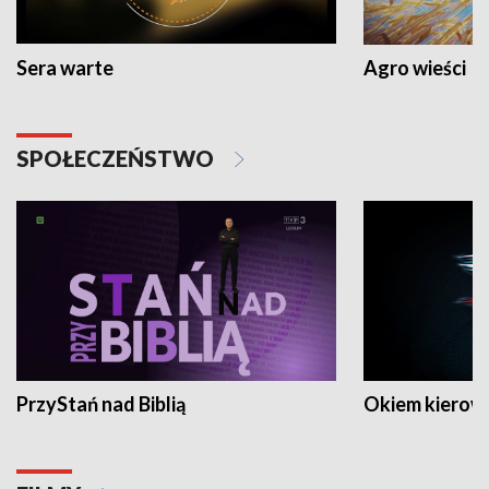
Sera warte
Agro wieści
SPOŁECZEŃSTWO
PrzyStań nad Biblią
Okiem kierow