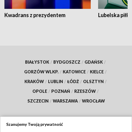
Kwadrans z prezydentem
Lubelska piłk
BIAŁYSTOK
/
BYDGOSZCZ
/
GDAŃSK
/
GORZÓW WLKP.
/
KATOWICE
/
KIELCE
/
KRAKÓW
/
LUBLIN
/
ŁÓDŹ
/
OLSZTYN
/
OPOLE
/
POZNAŃ
/
RZESZÓW
/
SZCZECIN
/
WARSZAWA
/
WROCŁAW
Szanujemy Twoją prywatność
Dołącz do nas: