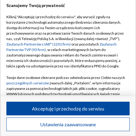
Szanujemy Twoją prywatność
Dołącz do nas:
Kliknij "Akceptuję i przechodzę do serwisu", aby wyrazić zgody na
korzystanie z technologii automatycznego śledzenia i zbierania danych,
TVP
dostęp do informacji na Twoim urządzeniu końcowym i ich
Abonament TVP
przechowywanie oraz na przetwarzanie Twoich danych osobowych przez
Regulamin TVP
nas, czyli Telewizję Polską S.A. w likwidacji (zwaną dalej również „TVP”),
Emisja w TVP
Polityka prywatności
Zaufanych Partnerów z IAB* (1201 firm)
oraz pozostałych
Zaufanych
Partnerów TVP (93 firm)
, w celach marketingowych (w tym do
Centrum informacji TVP
Moje zgody
zautomatyzowanego dopasowania reklam do Twoich zainteresowań i
mierzenia ich skuteczności) i pozostałych, które wskazujemy poniżej, a
Naziemna Telewizja Cyfrowa
Pomoc
także zgody na udostępnianie przez nas identyfikatora PPID do Google.
Sklep TVP
Biuro reklamy
Twoje dane osobowe zbierane podczas odwiedzania przez Ciebie naszych
Rada Programowa
Kontakt
poszczególnych serwisów
zwanych dalej „Portalem”, w tym informacje
zapisywane za pomocą technologii takich jak: pliki cookie, sygnalizatory
System NOS
WWW lub innych podobnych technologii umożliwiających świadczenie
dopasowanych i bezpiecznych usług, personalizację treści oraz reklam,
Informacje o nadawcy
Kanały
udostępnianie funkcji mediów społecznościowych oraz analizowanie
Akceptuję i przechodzę do serwisu
ruchu w Internecie.
Program dla prasy
©2026 Telewizja Polska S.A. w likwidacji
Biuro Reklamy
Twoje dane osobowe zbierane podczas odwiedzania przez Ciebie
Ustawienia zaawansowane
poszczególnych serwisów
na Portalu, takie jak adresy IP, identyfikatory
Ogłoszenie przetargowe
Twoich urządzeń końcowych i identyfikatory plików cookie, informacje o