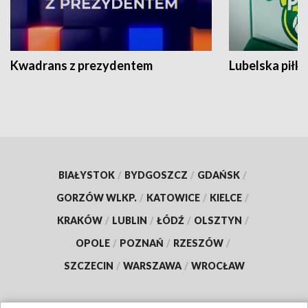
Kwadrans z prezydentem
Lubelska piłk
BIAŁYSTOK
/
BYDGOSZCZ
/
GDAŃSK
/
GORZÓW WLKP.
/
KATOWICE
/
KIELCE
/
KRAKÓW
/
LUBLIN
/
ŁÓDŹ
/
OLSZTYN
/
OPOLE
/
POZNAŃ
/
RZESZÓW
/
SZCZECIN
/
WARSZAWA
/
WROCŁAW