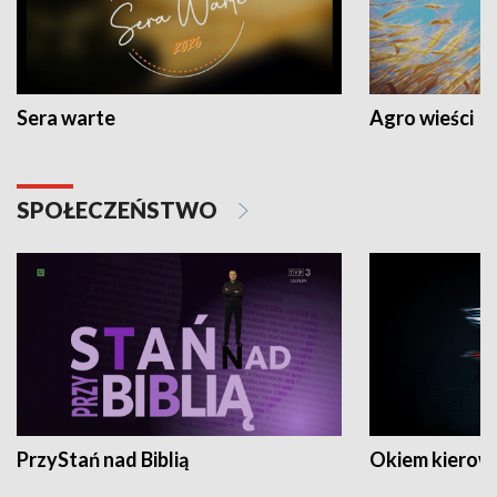
Sera warte
Agro wieści
SPOŁECZEŃSTWO
PrzyStań nad Biblią
Okiem kierow