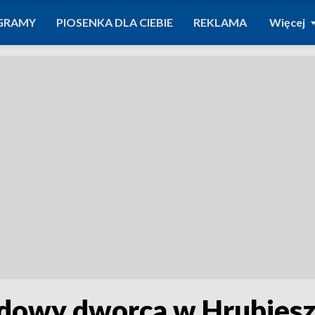
GRAMY
PIOSENKA DLA CIEBIE
REKLAMA
Więcej
udowy dworca w Hrubies