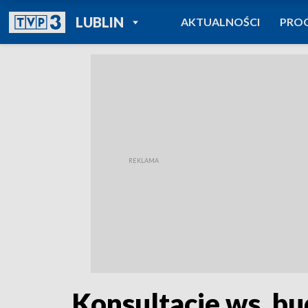
POWRÓT DO
LUBLIN
AKTUALNOŚCI
PRO
TVP REGIONY
Konsultacje ws. b