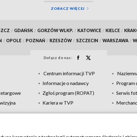
ZOBACZ WIĘCEJ
SZCZ
/
GDAŃSK
/
GORZÓW WLKP.
/
KATOWICE
/
KIELCE
/
KRA
N
/
OPOLE
/
POZNAŃ
/
RZESZÓW
/
SZCZECIN
/
WARSZAWA
/
W
Dołącz do nas:
Centrum informacji TVP
Naziemna
Informacje o nadawcy
Program d
zetargowe
Zgłoś program (ROPAT)
Serwis fo
wizyjna
Kariera w TVP
Merchandi
Polityka prywatności
Moje zgody
Pomoc
Biuro re
ody na korzystanie z technologii automatycznego śledzenia i zbie