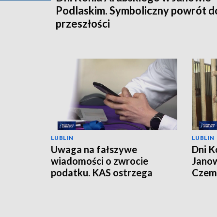
Podlaskim. Symboliczny powrót d
przeszłości
LUBLIN
LUBLIN
Uwaga na fałszywe
Dni K
wiadomości o zwrocie
Janow
podatku. KAS ostrzega
Czemp
przed oszustwem
of Po