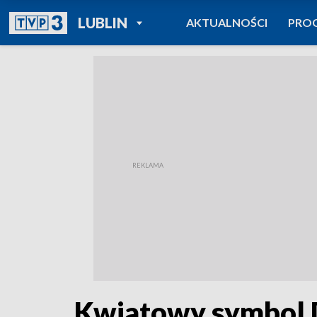
POWRÓT DO
LUBLIN
AKTUALNOŚCI
PRO
TVP REGIONY
Kwiatowy symbol 