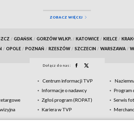
ZOBACZ WIĘCEJ
SZCZ
/
GDAŃSK
/
GORZÓW WLKP.
/
KATOWICE
/
KIELCE
/
KRA
N
/
OPOLE
/
POZNAŃ
/
RZESZÓW
/
SZCZECIN
/
WARSZAWA
/
W
Dołącz do nas:
Centrum informacji TVP
Naziemna
Informacje o nadawcy
Program d
zetargowe
Zgłoś program (ROPAT)
Serwis fo
wizyjna
Kariera w TVP
Merchandi