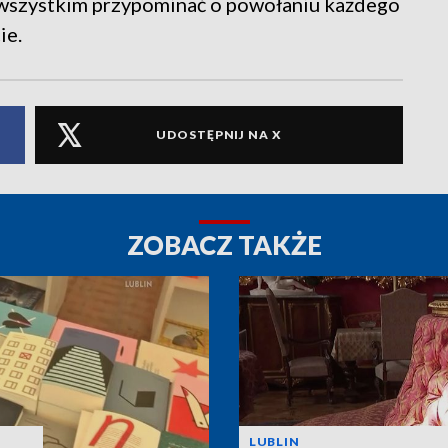
 wszystkim przypominać o powołaniu każdego
ie.
UDOSTĘPNIJ NA X
ZOBACZ TAKŻE
LUBLIN