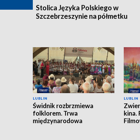
Stolica Języka Polskiego w
Szczebrzeszynie na półmetku
LUBLIN
LUBLIN
Świdnik rozbrzmiewa
Zwier
folklorem. Trwa
kina.
międzynarodowa
Film
FOLKLORIADA