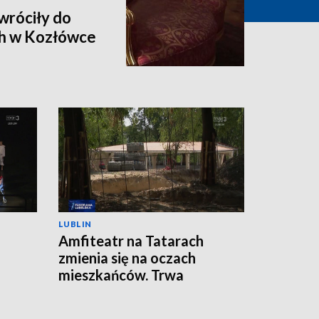
wróciły do
h w Kozłówce
LUBLIN
Amfiteatr na Tatarach
zmienia się na oczach
mieszkańców. Trwa
przebudowa