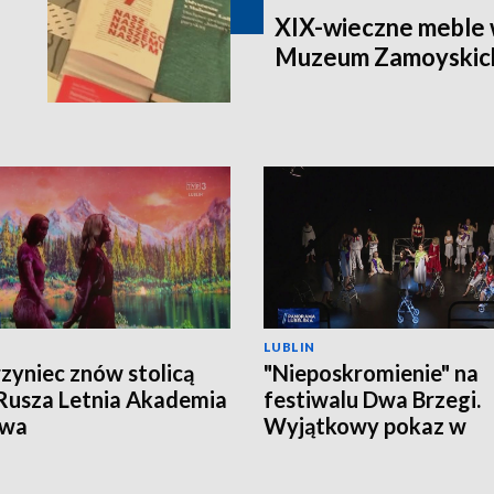
XIX-wieczne meble 
Muzeum Zamoyskic
LUBLIN
zyniec znów stolicą
"Nieposkromienie" na
 Rusza Letnia Akademia
festiwalu Dwa Brzegi.
owa
Wyjątkowy pokaz w
Kazimierzu Dolnym