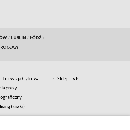
KÓW
/
LUBLIN
/
ŁÓDŹ
/
ROCŁAW
 Telewizja Cyfrowa
Sklep TVP
la prasy
tograficzny
sing (znaki)