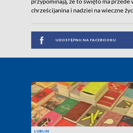
przypominają, że to święto ma przede
chrześcijanina i nadziei na wieczne życ
UDOSTĘPNIJ NA FACEBOOKU
LUBLIN