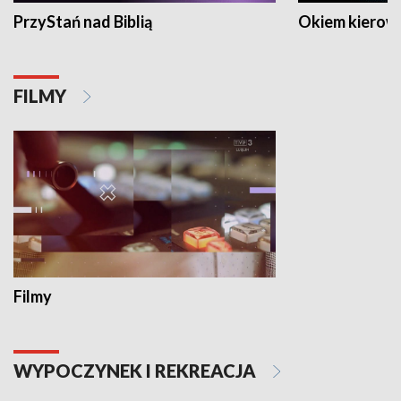
PrzyStań nad Biblią
Okiem kierow
FILMY
Filmy
WYPOCZYNEK I REKREACJA