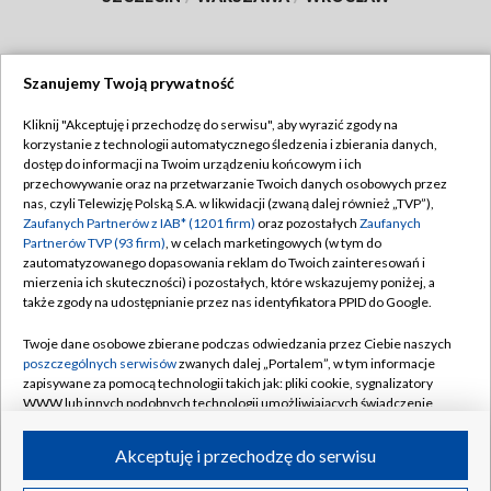
Szanujemy Twoją prywatność
Dołącz do nas:
Kliknij "Akceptuję i przechodzę do serwisu", aby wyrazić zgody na
korzystanie z technologii automatycznego śledzenia i zbierania danych,
TVP
dostęp do informacji na Twoim urządzeniu końcowym i ich
Abonament TVP
przechowywanie oraz na przetwarzanie Twoich danych osobowych przez
Regulamin TVP
nas, czyli Telewizję Polską S.A. w likwidacji (zwaną dalej również „TVP”),
Emisja w TVP
Polityka prywatności
Zaufanych Partnerów z IAB* (1201 firm)
oraz pozostałych
Zaufanych
Partnerów TVP (93 firm)
, w celach marketingowych (w tym do
Centrum informacji TVP
Moje zgody
zautomatyzowanego dopasowania reklam do Twoich zainteresowań i
mierzenia ich skuteczności) i pozostałych, które wskazujemy poniżej, a
Naziemna Telewizja Cyfrowa
Pomoc
także zgody na udostępnianie przez nas identyfikatora PPID do Google.
Sklep TVP
Biuro reklamy
Twoje dane osobowe zbierane podczas odwiedzania przez Ciebie naszych
Rada Programowa
Kontakt
poszczególnych serwisów
zwanych dalej „Portalem”, w tym informacje
zapisywane za pomocą technologii takich jak: pliki cookie, sygnalizatory
System NOS
WWW lub innych podobnych technologii umożliwiających świadczenie
dopasowanych i bezpiecznych usług, personalizację treści oraz reklam,
Informacje o nadawcy
Kanały
udostępnianie funkcji mediów społecznościowych oraz analizowanie
Akceptuję i przechodzę do serwisu
ruchu w Internecie.
Program dla prasy
©2026 Telewizja Polska S.A. w likwidacji