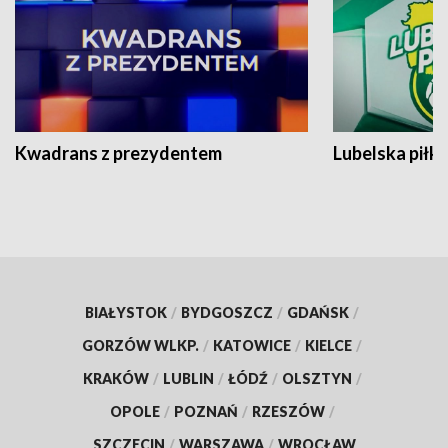
Kwadrans z prezydentem
Lubelska piłk
BIAŁYSTOK
/
BYDGOSZCZ
/
GDAŃSK
/
GORZÓW WLKP.
/
KATOWICE
/
KIELCE
/
KRAKÓW
/
LUBLIN
/
ŁÓDŹ
/
OLSZTYN
/
OPOLE
/
POZNAŃ
/
RZESZÓW
/
SZCZECIN
/
WARSZAWA
/
WROCŁAW