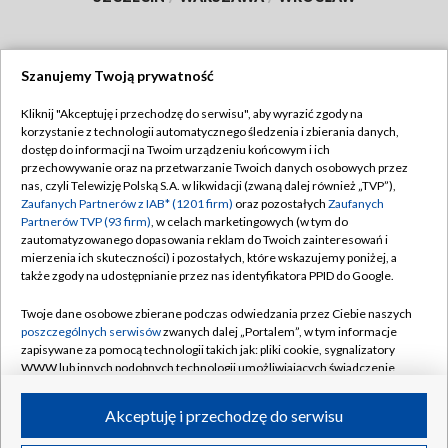
Szanujemy Twoją prywatność
Dołącz do nas:
Kliknij "Akceptuję i przechodzę do serwisu", aby wyrazić zgody na
korzystanie z technologii automatycznego śledzenia i zbierania danych,
TVP
dostęp do informacji na Twoim urządzeniu końcowym i ich
Abonament TVP
przechowywanie oraz na przetwarzanie Twoich danych osobowych przez
Regulamin TVP
nas, czyli Telewizję Polską S.A. w likwidacji (zwaną dalej również „TVP”),
Emisja w TVP
Polityka prywatności
Zaufanych Partnerów z IAB* (1201 firm)
oraz pozostałych
Zaufanych
Partnerów TVP (93 firm)
, w celach marketingowych (w tym do
Centrum informacji TVP
Moje zgody
zautomatyzowanego dopasowania reklam do Twoich zainteresowań i
mierzenia ich skuteczności) i pozostałych, które wskazujemy poniżej, a
Naziemna Telewizja Cyfrowa
Pomoc
także zgody na udostępnianie przez nas identyfikatora PPID do Google.
Sklep TVP
Biuro reklamy
Twoje dane osobowe zbierane podczas odwiedzania przez Ciebie naszych
Rada Programowa
Kontakt
poszczególnych serwisów
zwanych dalej „Portalem”, w tym informacje
zapisywane za pomocą technologii takich jak: pliki cookie, sygnalizatory
System NOS
WWW lub innych podobnych technologii umożliwiających świadczenie
dopasowanych i bezpiecznych usług, personalizację treści oraz reklam,
Informacje o nadawcy
Kanały
udostępnianie funkcji mediów społecznościowych oraz analizowanie
Akceptuję i przechodzę do serwisu
ruchu w Internecie.
Program dla prasy
©2026 Telewizja Polska S.A. w likwidacji