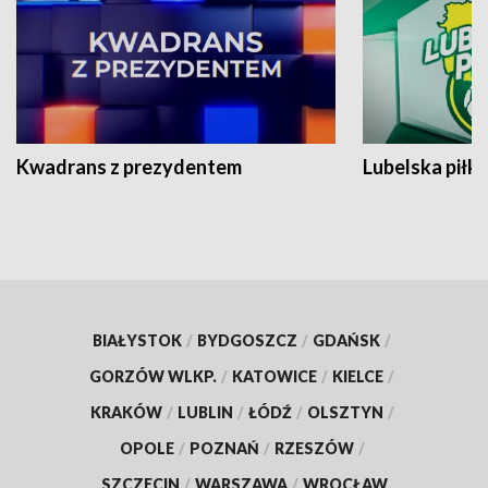
Kwadrans z prezydentem
Lubelska piłk
BIAŁYSTOK
/
BYDGOSZCZ
/
GDAŃSK
/
GORZÓW WLKP.
/
KATOWICE
/
KIELCE
/
KRAKÓW
/
LUBLIN
/
ŁÓDŹ
/
OLSZTYN
/
OPOLE
/
POZNAŃ
/
RZESZÓW
/
SZCZECIN
/
WARSZAWA
/
WROCŁAW