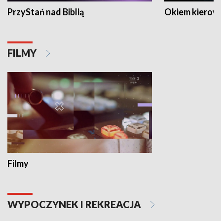
PrzyStań nad Biblią
Okiem kierow
FILMY
Filmy
WYPOCZYNEK I REKREACJA