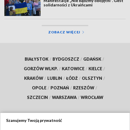
Manifestacje „Nie bądźmy obojętni”. Gest
solidarności z Ukraińcami
ZOBACZ WIĘCEJ
BIAŁYSTOK
/
BYDGOSZCZ
/
GDAŃSK
/
GORZÓW WLKP.
/
KATOWICE
/
KIELCE
/
KRAKÓW
/
LUBLIN
/
ŁÓDŹ
/
OLSZTYN
/
OPOLE
/
POZNAŃ
/
RZESZÓW
/
SZCZECIN
/
WARSZAWA
/
WROCŁAW
Szanujemy Twoją prywatność
Dołącz do nas: