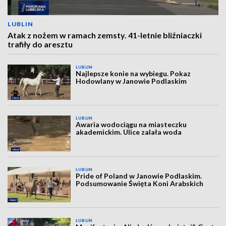
LUBLIN
Atak z nożem w ramach zemsty. 41-letnie bliźniaczki
trafiły do aresztu
LUBLIN
Najlepsze konie na wybiegu. Pokaz
Hodowlany w Janowie Podlaskim
LUBLIN
Awaria wodociągu na miasteczku
akademickim. Ulice zalała woda
LUBLIN
Pride of Poland w Janowie Podlaskim.
Podsumowanie Święta Koni Arabskich
LUBLIN