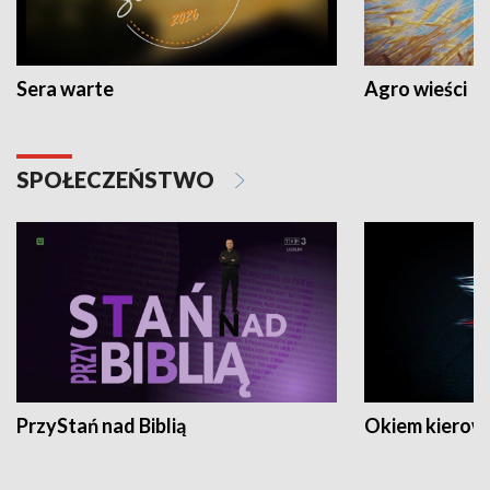
Sera warte
Agro wieści
SPOŁECZEŃSTWO
PrzyStań nad Biblią
Okiem kierow