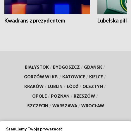
Kwadrans z prezydentem
Lubelska piłk
BIAŁYSTOK
/
BYDGOSZCZ
/
GDAŃSK
/
GORZÓW WLKP.
/
KATOWICE
/
KIELCE
/
KRAKÓW
/
LUBLIN
/
ŁÓDŹ
/
OLSZTYN
/
OPOLE
/
POZNAŃ
/
RZESZÓW
/
SZCZECIN
/
WARSZAWA
/
WROCŁAW
Szanujemy Twoją prywatność