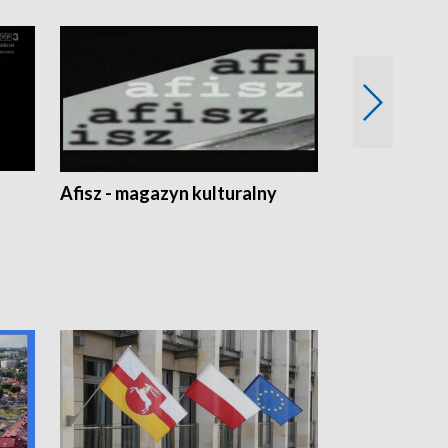
Afisz - magazyn kulturalny
Zobacz, co s