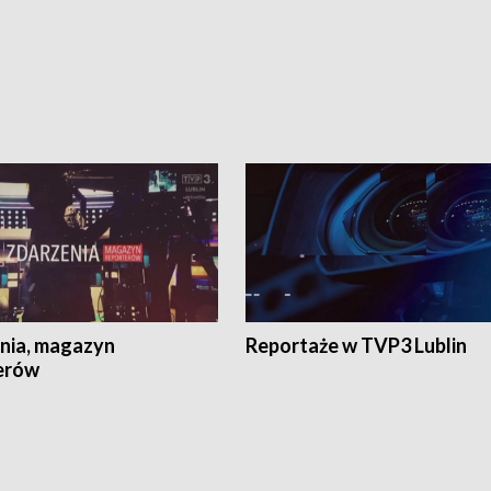
nia, magazyn
Reportaże w TVP3 Lublin
erów