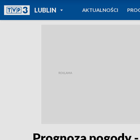
POWRÓT DO
LUBLIN
AKTUALNOŚCI
PRO
TVP REGIONY
Prognoza pogody -