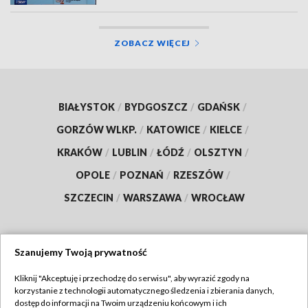
ZOBACZ WIĘCEJ
BIAŁYSTOK
/
BYDGOSZCZ
/
GDAŃSK
/
GORZÓW WLKP.
/
KATOWICE
/
KIELCE
/
KRAKÓW
/
LUBLIN
/
ŁÓDŹ
/
OLSZTYN
/
OPOLE
/
POZNAŃ
/
RZESZÓW
/
SZCZECIN
/
WARSZAWA
/
WROCŁAW
Szanujemy Twoją prywatność
Dołącz do nas:
Kliknij "Akceptuję i przechodzę do serwisu", aby wyrazić zgody na
korzystanie z technologii automatycznego śledzenia i zbierania danych,
TVP
dostęp do informacji na Twoim urządzeniu końcowym i ich