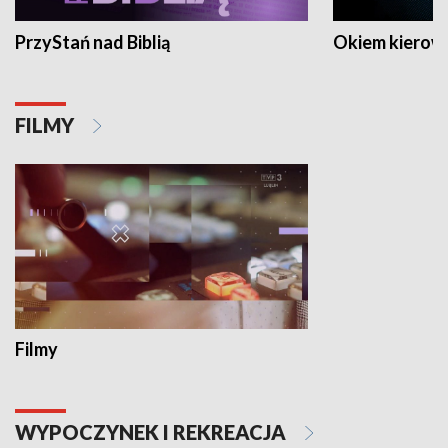
PrzyStań nad Biblią
Okiem kierow
FILMY
Filmy
WYPOCZYNEK I REKREACJA