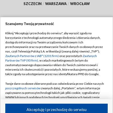
SZCZECIN
/
WARSZAWA
/
WROCŁAW
Szanujemy Twoją prywatność
Dołącz do nas:
Kliknij "Akceptuję i przechodzę do serwisu", aby wyrazić zgody na
korzystanie z technologii automatycznego śledzenia i zbierania danych,
TVP
dostęp do informacji na Twoim urządzeniu końcowym i ich
Abonament TVP
przechowywanie oraz na przetwarzanie Twoich danych osobowych przez
Regulamin TVP
nas, czyli Telewizję Polską S.A. w likwidacji (zwaną dalej również „TVP”),
Emisja w TVP
Polityka prywatności
Zaufanych Partnerów z IAB* (1201 firm)
oraz pozostałych
Zaufanych
Partnerów TVP (93 firm)
, w celach marketingowych (w tym do
Centrum informacji TVP
Moje zgody
zautomatyzowanego dopasowania reklam do Twoich zainteresowań i
mierzenia ich skuteczności) i pozostałych, które wskazujemy poniżej, a
Naziemna Telewizja Cyfrowa
Pomoc
także zgody na udostępnianie przez nas identyfikatora PPID do Google.
Sklep TVP
Biuro reklamy
Twoje dane osobowe zbierane podczas odwiedzania przez Ciebie naszych
Rada Programowa
Kontakt
poszczególnych serwisów
zwanych dalej „Portalem”, w tym informacje
zapisywane za pomocą technologii takich jak: pliki cookie, sygnalizatory
System NOS
WWW lub innych podobnych technologii umożliwiających świadczenie
dopasowanych i bezpiecznych usług, personalizację treści oraz reklam,
Informacje o nadawcy
Kanały
udostępnianie funkcji mediów społecznościowych oraz analizowanie
Akceptuję i przechodzę do serwisu
ruchu w Internecie.
Program dla prasy