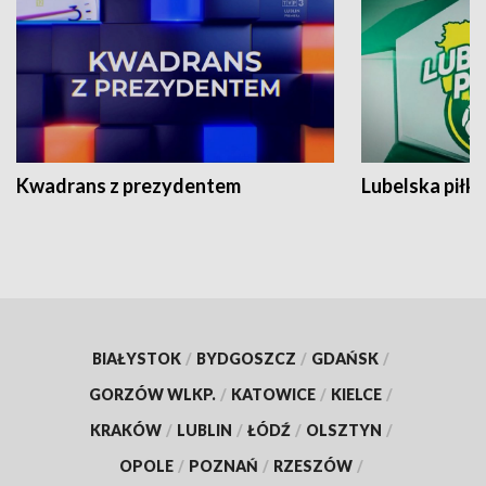
Kwadrans z prezydentem
Lubelska piłk
BIAŁYSTOK
/
BYDGOSZCZ
/
GDAŃSK
/
GORZÓW WLKP.
/
KATOWICE
/
KIELCE
/
KRAKÓW
/
LUBLIN
/
ŁÓDŹ
/
OLSZTYN
/
OPOLE
/
POZNAŃ
/
RZESZÓW
/