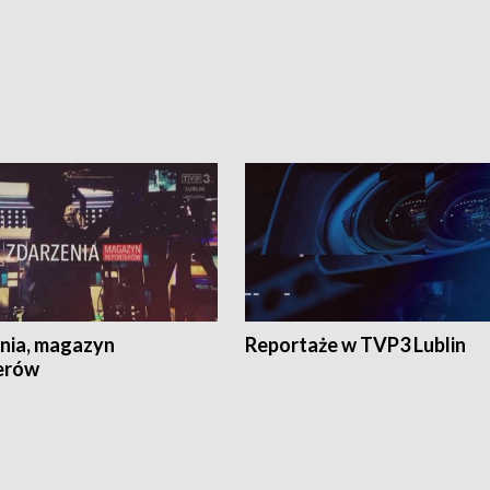
nia, magazyn
Reportaże w TVP3 Lublin
erów