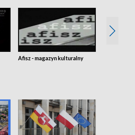
Afisz - magazyn kulturalny
Zobacz, co s