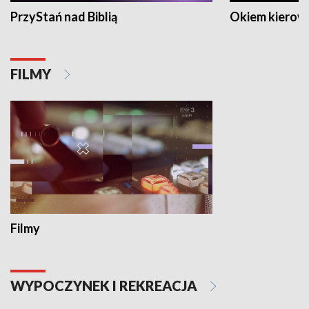
PrzyStań nad Biblią
Okiem kierow
FILMY
Filmy
WYPOCZYNEK I REKREACJA