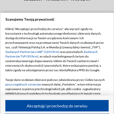
Szanujemy Twoją prywatność
Dołącz do nas:
Kliknij "Akceptuję i przechodzę do serwisu", aby wyrazić zgody na
korzystanie z technologii automatycznego śledzenia i zbierania danych,
TVP
dostęp do informacji na Twoim urządzeniu końcowym i ich
Abonament TVP
przechowywanie oraz na przetwarzanie Twoich danych osobowych przez
Regulamin TVP
nas, czyli Telewizję Polską S.A. w likwidacji (zwaną dalej również „TVP”),
Emisja w TVP
Polityka prywatności
Zaufanych Partnerów z IAB* (1201 firm)
oraz pozostałych
Zaufanych
Partnerów TVP (93 firm)
, w celach marketingowych (w tym do
Centrum informacji TVP
Moje zgody
zautomatyzowanego dopasowania reklam do Twoich zainteresowań i
mierzenia ich skuteczności) i pozostałych, które wskazujemy poniżej, a
Naziemna Telewizja Cyfrowa
Pomoc
także zgody na udostępnianie przez nas identyfikatora PPID do Google.
Sklep TVP
Biuro reklamy
Twoje dane osobowe zbierane podczas odwiedzania przez Ciebie naszych
Rada Programowa
Kontakt
poszczególnych serwisów
zwanych dalej „Portalem”, w tym informacje
zapisywane za pomocą technologii takich jak: pliki cookie, sygnalizatory
System NOS
WWW lub innych podobnych technologii umożliwiających świadczenie
dopasowanych i bezpiecznych usług, personalizację treści oraz reklam,
Informacje o nadawcy
Kanały
udostępnianie funkcji mediów społecznościowych oraz analizowanie
Akceptuję i przechodzę do serwisu
ruchu w Internecie.
Program dla prasy
©2026 Telewizja Polska S.A. w likwidacji