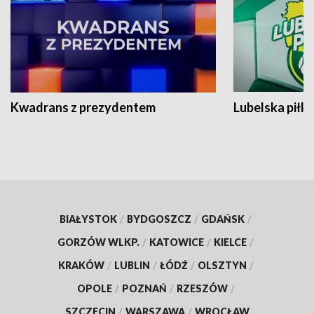
Kwadrans z prezydentem
Lubelska piłk
BIAŁYSTOK
/
BYDGOSZCZ
/
GDAŃSK
/
GORZÓW WLKP.
/
KATOWICE
/
KIELCE
/
KRAKÓW
/
LUBLIN
/
ŁÓDŹ
/
OLSZTYN
/
OPOLE
/
POZNAŃ
/
RZESZÓW
/
SZCZECIN
/
WARSZAWA
/
WROCŁAW