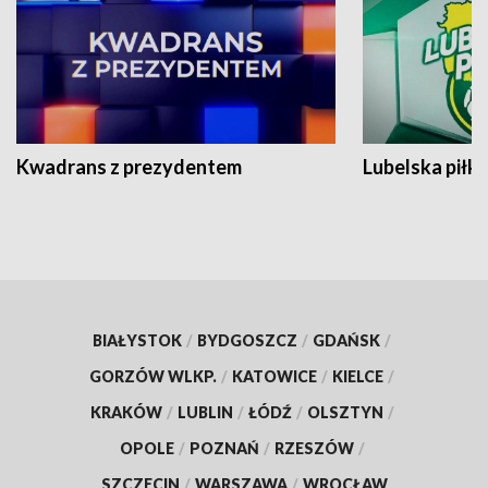
Kwadrans z prezydentem
Lubelska piłk
BIAŁYSTOK
/
BYDGOSZCZ
/
GDAŃSK
/
GORZÓW WLKP.
/
KATOWICE
/
KIELCE
/
KRAKÓW
/
LUBLIN
/
ŁÓDŹ
/
OLSZTYN
/
OPOLE
/
POZNAŃ
/
RZESZÓW
/
SZCZECIN
/
WARSZAWA
/
WROCŁAW