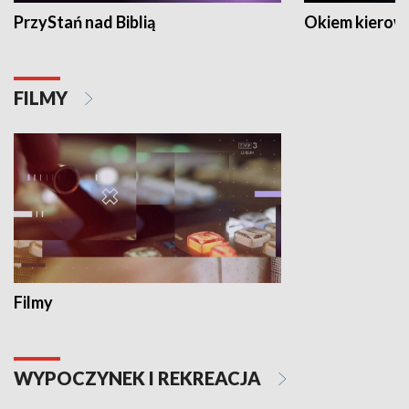
PrzyStań nad Biblią
Okiem kierow
FILMY
Filmy
WYPOCZYNEK I REKREACJA