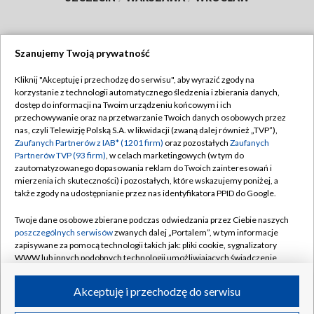
Szanujemy Twoją prywatność
Dołącz do nas:
Kliknij "Akceptuję i przechodzę do serwisu", aby wyrazić zgody na
korzystanie z technologii automatycznego śledzenia i zbierania danych,
TVP
dostęp do informacji na Twoim urządzeniu końcowym i ich
Abonament TVP
przechowywanie oraz na przetwarzanie Twoich danych osobowych przez
Regulamin TVP
nas, czyli Telewizję Polską S.A. w likwidacji (zwaną dalej również „TVP”),
Emisja w TVP
Polityka prywatności
Zaufanych Partnerów z IAB* (1201 firm)
oraz pozostałych
Zaufanych
Partnerów TVP (93 firm)
, w celach marketingowych (w tym do
Centrum informacji TVP
Moje zgody
zautomatyzowanego dopasowania reklam do Twoich zainteresowań i
mierzenia ich skuteczności) i pozostałych, które wskazujemy poniżej, a
Naziemna Telewizja Cyfrowa
Pomoc
także zgody na udostępnianie przez nas identyfikatora PPID do Google.
Sklep TVP
Biuro reklamy
Twoje dane osobowe zbierane podczas odwiedzania przez Ciebie naszych
Rada Programowa
Kontakt
poszczególnych serwisów
zwanych dalej „Portalem”, w tym informacje
zapisywane za pomocą technologii takich jak: pliki cookie, sygnalizatory
System NOS
WWW lub innych podobnych technologii umożliwiających świadczenie
dopasowanych i bezpiecznych usług, personalizację treści oraz reklam,
Informacje o nadawcy
Kanały
udostępnianie funkcji mediów społecznościowych oraz analizowanie
Akceptuję i przechodzę do serwisu
ruchu w Internecie.
Program dla prasy
©2026 Telewizja Polska S.A. w likwidacji