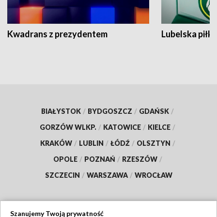
Kwadrans z prezydentem
Lubelska piłk
BIAŁYSTOK
/
BYDGOSZCZ
/
GDAŃSK
/
GORZÓW WLKP.
/
KATOWICE
/
KIELCE
/
KRAKÓW
/
LUBLIN
/
ŁÓDŹ
/
OLSZTYN
/
OPOLE
/
POZNAŃ
/
RZESZÓW
/
SZCZECIN
/
WARSZAWA
/
WROCŁAW
Szanujemy Twoją prywatność