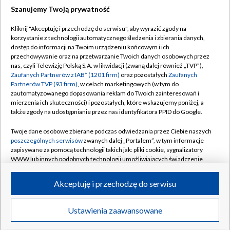
Szanujemy Twoją prywatność
Dołącz do nas:
Kliknij "Akceptuję i przechodzę do serwisu", aby wyrazić zgody na
korzystanie z technologii automatycznego śledzenia i zbierania danych,
TVP
dostęp do informacji na Twoim urządzeniu końcowym i ich
Abonament TVP
przechowywanie oraz na przetwarzanie Twoich danych osobowych przez
Regulamin TVP
nas, czyli Telewizję Polską S.A. w likwidacji (zwaną dalej również „TVP”),
Emisja w TVP
Polityka prywatności
Zaufanych Partnerów z IAB* (1201 firm)
oraz pozostałych
Zaufanych
Partnerów TVP (93 firm)
, w celach marketingowych (w tym do
Centrum informacji TVP
Moje zgody
zautomatyzowanego dopasowania reklam do Twoich zainteresowań i
mierzenia ich skuteczności) i pozostałych, które wskazujemy poniżej, a
Naziemna Telewizja Cyfrowa
Pomoc
także zgody na udostępnianie przez nas identyfikatora PPID do Google.
Sklep TVP
Biuro reklamy
Twoje dane osobowe zbierane podczas odwiedzania przez Ciebie naszych
Rada Programowa
Kontakt
poszczególnych serwisów
zwanych dalej „Portalem”, w tym informacje
zapisywane za pomocą technologii takich jak: pliki cookie, sygnalizatory
System NOS
WWW lub innych podobnych technologii umożliwiających świadczenie
dopasowanych i bezpiecznych usług, personalizację treści oraz reklam,
Informacje o nadawcy
Kanały
udostępnianie funkcji mediów społecznościowych oraz analizowanie
Akceptuję i przechodzę do serwisu
ruchu w Internecie.
Program dla prasy
©2026 Telewizja Polska S.A. w likwidacji
Biuro Reklamy
Twoje dane osobowe zbierane podczas odwiedzania przez Ciebie
Ustawienia zaawansowane
poszczególnych serwisów
na Portalu, takie jak adresy IP, identyfikatory
Ogłoszenie przetargowe
Twoich urządzeń końcowych i identyfikatory plików cookie, informacje o