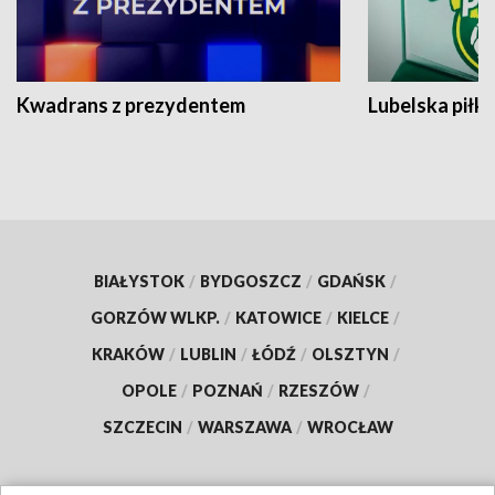
Kwadrans z prezydentem
Lubelska piłk
BIAŁYSTOK
/
BYDGOSZCZ
/
GDAŃSK
/
GORZÓW WLKP.
/
KATOWICE
/
KIELCE
/
KRAKÓW
/
LUBLIN
/
ŁÓDŹ
/
OLSZTYN
/
OPOLE
/
POZNAŃ
/
RZESZÓW
/
SZCZECIN
/
WARSZAWA
/
WROCŁAW