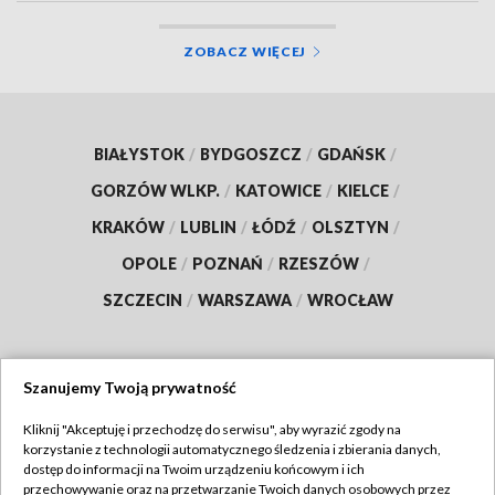
ZOBACZ WIĘCEJ
BIAŁYSTOK
/
BYDGOSZCZ
/
GDAŃSK
/
GORZÓW WLKP.
/
KATOWICE
/
KIELCE
/
KRAKÓW
/
LUBLIN
/
ŁÓDŹ
/
OLSZTYN
/
OPOLE
/
POZNAŃ
/
RZESZÓW
/
SZCZECIN
/
WARSZAWA
/
WROCŁAW
Szanujemy Twoją prywatność
Dołącz do nas:
Kliknij "Akceptuję i przechodzę do serwisu", aby wyrazić zgody na
korzystanie z technologii automatycznego śledzenia i zbierania danych,
TVP
dostęp do informacji na Twoim urządzeniu końcowym i ich
Abonament TVP
przechowywanie oraz na przetwarzanie Twoich danych osobowych przez