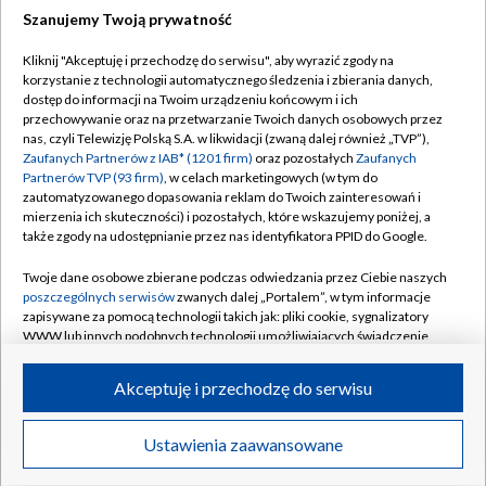
Szanujemy Twoją prywatność
Dołącz do nas:
Kliknij "Akceptuję i przechodzę do serwisu", aby wyrazić zgody na
korzystanie z technologii automatycznego śledzenia i zbierania danych,
TVP
dostęp do informacji na Twoim urządzeniu końcowym i ich
Abonament TVP
przechowywanie oraz na przetwarzanie Twoich danych osobowych przez
Regulamin TVP
nas, czyli Telewizję Polską S.A. w likwidacji (zwaną dalej również „TVP”),
Emisja w TVP
Polityka prywatności
Zaufanych Partnerów z IAB* (1201 firm)
oraz pozostałych
Zaufanych
Partnerów TVP (93 firm)
, w celach marketingowych (w tym do
Centrum informacji TVP
Moje zgody
zautomatyzowanego dopasowania reklam do Twoich zainteresowań i
mierzenia ich skuteczności) i pozostałych, które wskazujemy poniżej, a
Naziemna Telewizja Cyfrowa
Pomoc
także zgody na udostępnianie przez nas identyfikatora PPID do Google.
Sklep TVP
Biuro reklamy
Twoje dane osobowe zbierane podczas odwiedzania przez Ciebie naszych
Rada Programowa
Kontakt
poszczególnych serwisów
zwanych dalej „Portalem”, w tym informacje
zapisywane za pomocą technologii takich jak: pliki cookie, sygnalizatory
System NOS
WWW lub innych podobnych technologii umożliwiających świadczenie
dopasowanych i bezpiecznych usług, personalizację treści oraz reklam,
Informacje o nadawcy
Kanały
udostępnianie funkcji mediów społecznościowych oraz analizowanie
Akceptuję i przechodzę do serwisu
ruchu w Internecie.
Program dla prasy
©2026 Telewizja Polska S.A. w likwidacji
Biuro Reklamy
Twoje dane osobowe zbierane podczas odwiedzania przez Ciebie
Ustawienia zaawansowane
poszczególnych serwisów
na Portalu, takie jak adresy IP, identyfikatory
Ogłoszenie przetargowe
Twoich urządzeń końcowych i identyfikatory plików cookie, informacje o