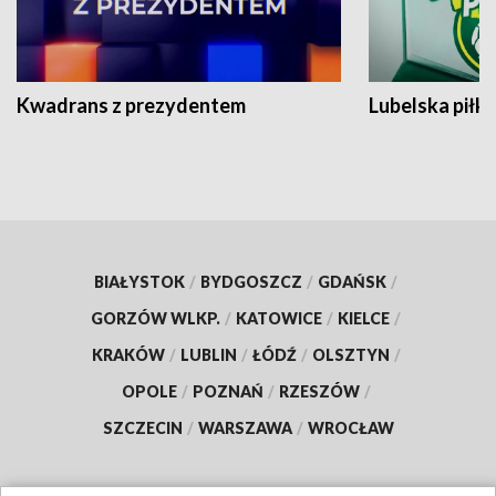
Kwadrans z prezydentem
Lubelska piłk
BIAŁYSTOK
/
BYDGOSZCZ
/
GDAŃSK
/
GORZÓW WLKP.
/
KATOWICE
/
KIELCE
/
KRAKÓW
/
LUBLIN
/
ŁÓDŹ
/
OLSZTYN
/
OPOLE
/
POZNAŃ
/
RZESZÓW
/
SZCZECIN
/
WARSZAWA
/
WROCŁAW