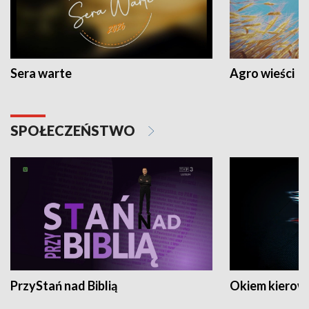
Sera warte
Agro wieści
SPOŁECZEŃSTWO
PrzyStań nad Biblią
Okiem kierow