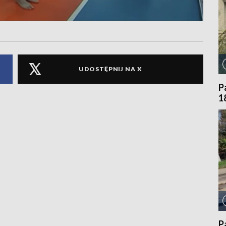
UDOSTĘPNIJ NA X
P
1
P