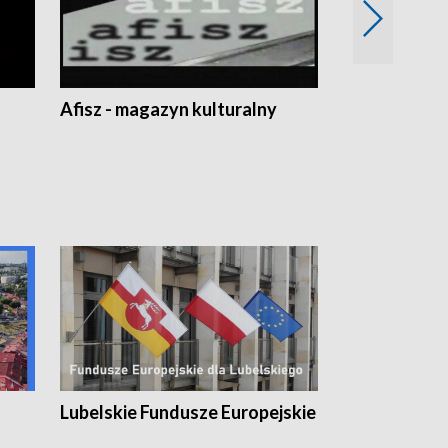
Afisz - magazyn kulturalny
Zobacz, co s
Lubelskie Fundusze Europejskie