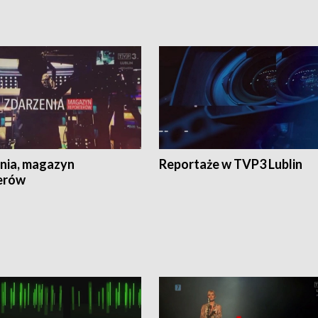
nia, magazyn
Reportaże w TVP3 Lublin
erów