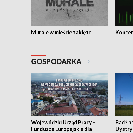
Murale w mieście zaklęte
Koncer
GOSPODARKA
Wojewódzki Urząd Pracy –
Badź b
Fundusze Europejskie dla
Dystry