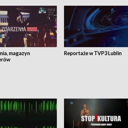
nia, magazyn
Reportaże w TVP3 Lublin
erów