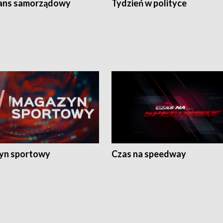
ans samorządowy
Tydzień w polityce
yn sportowy
Czas na speedway