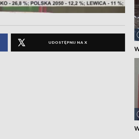
UDOSTĘPNIJ NA X
W
W