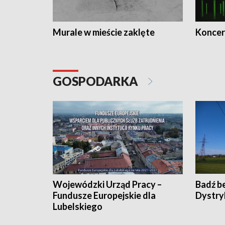
Murale w mieście zaklęte
Koncer
GOSPODARKA
Wojewódzki Urząd Pracy –
Badź b
Fundusze Europejskie dla
Dystry
Lubelskiego