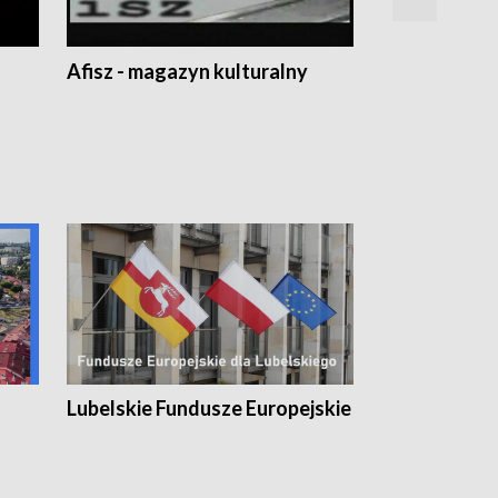
Afisz - magazyn kulturalny
Zobacz, co s
Lubelskie Fundusze Europejskie