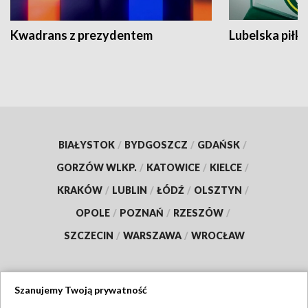
Kwadrans z prezydentem
Lubelska piłk
BIAŁYSTOK
/
BYDGOSZCZ
/
GDAŃSK
/
GORZÓW WLKP.
/
KATOWICE
/
KIELCE
/
KRAKÓW
/
LUBLIN
/
ŁÓDŹ
/
OLSZTYN
/
OPOLE
/
POZNAŃ
/
RZESZÓW
/
SZCZECIN
/
WARSZAWA
/
WROCŁAW
Szanujemy Twoją prywatność
Dołącz do nas: