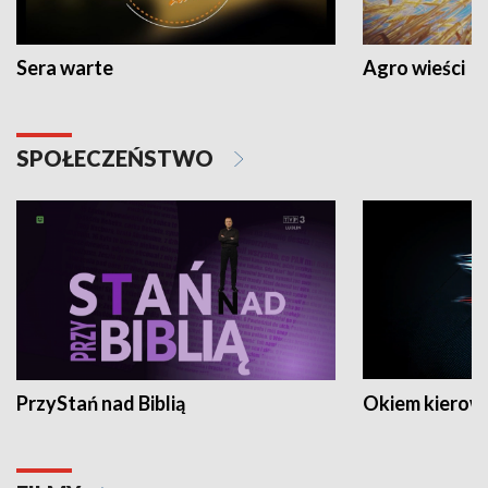
Sera warte
Agro wieści
SPOŁECZEŃSTWO
PrzyStań nad Biblią
Okiem kierow