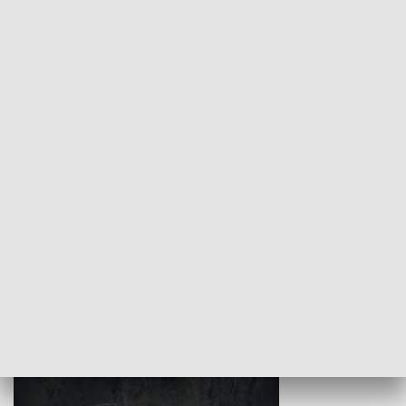
Wojewódzki Urząd Pracy –
Badź bezpiecz
Fundusze Europejskie dla
Lubelskiego
HISTORIA