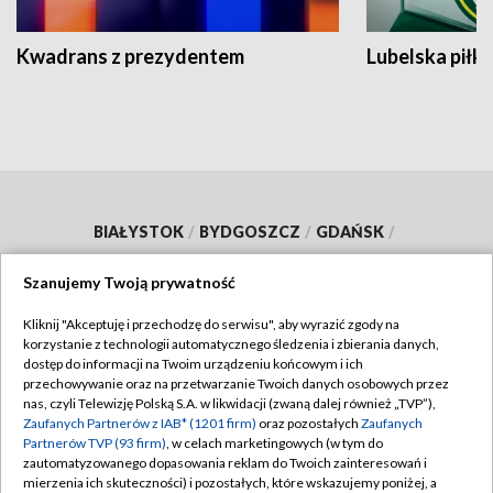
Kwadrans z prezydentem
Lubelska piłk
BIAŁYSTOK
/
BYDGOSZCZ
/
GDAŃSK
/
GORZÓW WLKP.
/
KATOWICE
/
KIELCE
/
Szanujemy Twoją prywatność
KRAKÓW
/
LUBLIN
/
ŁÓDŹ
/
OLSZTYN
/
Kliknij "Akceptuję i przechodzę do serwisu", aby wyrazić zgody na
OPOLE
/
POZNAŃ
/
RZESZÓW
/
korzystanie z technologii automatycznego śledzenia i zbierania danych,
dostęp do informacji na Twoim urządzeniu końcowym i ich
SZCZECIN
/
WARSZAWA
/
WROCŁAW
przechowywanie oraz na przetwarzanie Twoich danych osobowych przez
nas, czyli Telewizję Polską S.A. w likwidacji (zwaną dalej również „TVP”),
Zaufanych Partnerów z IAB* (1201 firm)
oraz pozostałych
Zaufanych
Partnerów TVP (93 firm)
, w celach marketingowych (w tym do
zautomatyzowanego dopasowania reklam do Twoich zainteresowań i
Dołącz do nas:
mierzenia ich skuteczności) i pozostałych, które wskazujemy poniżej, a