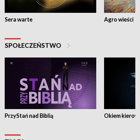
Sera warte
Agro wieści
SPOŁECZEŃSTWO
PrzyStań nad Biblią
Okiem kierow