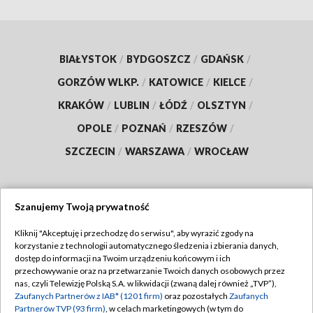
BIAŁYSTOK
/
BYDGOSZCZ
/
GDAŃSK
/
GORZÓW WLKP.
/
KATOWICE
/
KIELCE
/
KRAKÓW
/
LUBLIN
/
ŁÓDŹ
/
OLSZTYN
/
OPOLE
/
POZNAŃ
/
RZESZÓW
/
SZCZECIN
/
WARSZAWA
/
WROCŁAW
Szanujemy Twoją prywatność
Dołącz do nas:
Kliknij "Akceptuję i przechodzę do serwisu", aby wyrazić zgody na
korzystanie z technologii automatycznego śledzenia i zbierania danych,
TVP
dostęp do informacji na Twoim urządzeniu końcowym i ich
Abonament TVP
przechowywanie oraz na przetwarzanie Twoich danych osobowych przez
Regulamin TVP
nas, czyli Telewizję Polską S.A. w likwidacji (zwaną dalej również „TVP”),
Emisja w TVP
Polityka prywatności
Zaufanych Partnerów z IAB* (1201 firm)
oraz pozostałych
Zaufanych
Partnerów TVP (93 firm)
, w celach marketingowych (w tym do