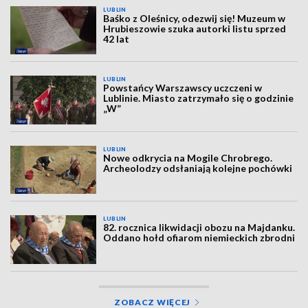
LUBLIN
Baśko z Oleśnicy, odezwij się! Muzeum w
Hrubieszowie szuka autorki listu sprzed
42 lat
LUBLIN
Powstańcy Warszawscy uczczeni w
Lublinie. Miasto zatrzymało się o godzinie
„W”
LUBLIN
Nowe odkrycia na Mogile Chrobrego.
Archeolodzy odsłaniają kolejne pochówki
LUBLIN
82. rocznica likwidacji obozu na Majdanku.
Oddano hołd ofiarom niemieckich zbrodni
ZOBACZ WIĘCEJ