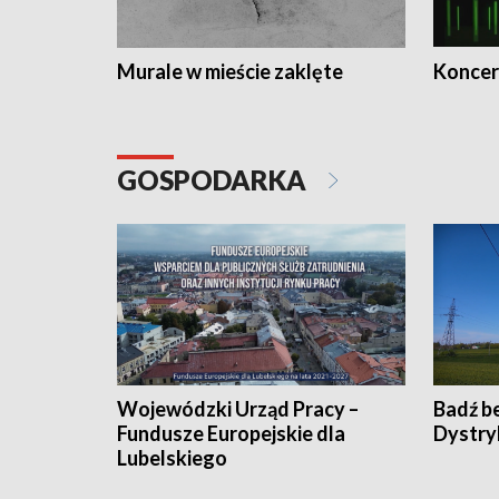
Murale w mieście zaklęte
Koncer
GOSPODARKA
Wojewódzki Urząd Pracy –
Badź b
Fundusze Europejskie dla
Dystry
Lubelskiego