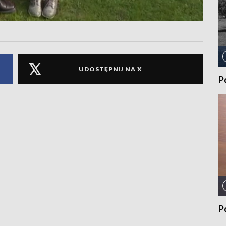
UDOSTĘPNIJ NA X
P
P