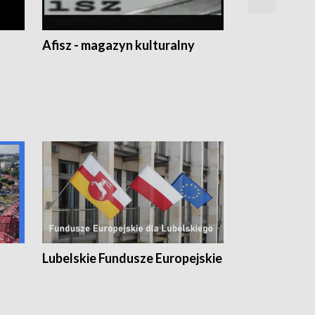
Afisz - magazyn kulturalny
Zobacz, co s
Lubelskie Fundusze Europejskie