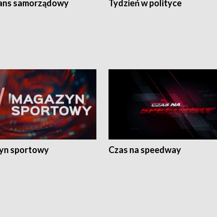
ans samorządowy
Tydzień w polityce
yn sportowy
Czas na speedway