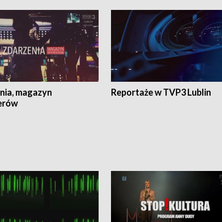
nia, magazyn
Reportaże w TVP3 Lublin
erów