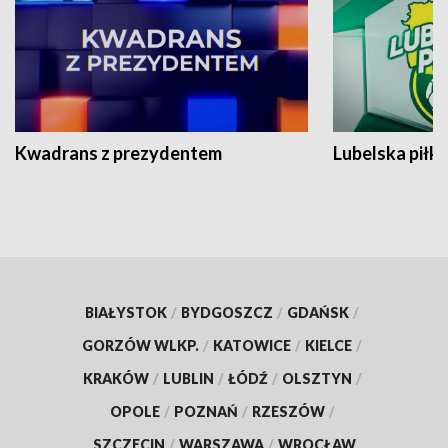
Kwadrans z prezydentem
Lubelska piłk
BIAŁYSTOK
/
BYDGOSZCZ
/
GDAŃSK
/
GORZÓW WLKP.
/
KATOWICE
/
KIELCE
/
KRAKÓW
/
LUBLIN
/
ŁÓDŹ
/
OLSZTYN
/
OPOLE
/
POZNAŃ
/
RZESZÓW
/
SZCZECIN
/
WARSZAWA
/
WROCŁAW