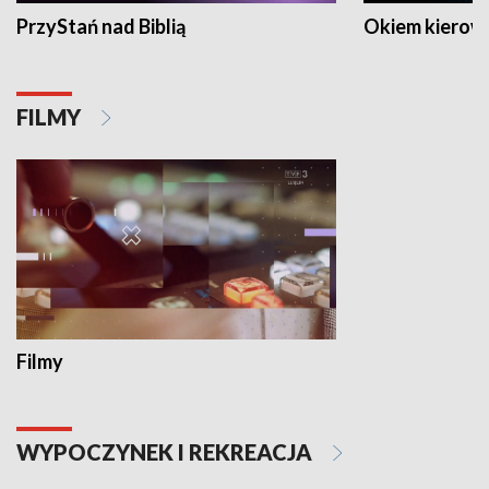
PrzyStań nad Biblią
Okiem kierow
FILMY
Filmy
WYPOCZYNEK I REKREACJA