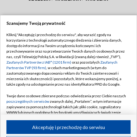
Szanujemy Twoją prywatność
Dołącz do nas:
Kliknij "Akceptuję i przechodzę do serwisu", aby wyrazić zgody na
korzystanie z technologii automatycznego śledzenia i zbierania danych,
TVP
dostęp do informacji na Twoim urządzeniu końcowym i ich
Abonament TVP
przechowywanie oraz na przetwarzanie Twoich danych osobowych przez
Regulamin TVP
nas, czyli Telewizję Polską S.A. w likwidacji (zwaną dalej również „TVP”),
Emisja w TVP
Polityka prywatności
Zaufanych Partnerów z IAB* (1201 firm)
oraz pozostałych
Zaufanych
Partnerów TVP (93 firm)
, w celach marketingowych (w tym do
Centrum informacji TVP
Moje zgody
zautomatyzowanego dopasowania reklam do Twoich zainteresowań i
mierzenia ich skuteczności) i pozostałych, które wskazujemy poniżej, a
Naziemna Telewizja Cyfrowa
Pomoc
także zgody na udostępnianie przez nas identyfikatora PPID do Google.
Sklep TVP
Biuro reklamy
Twoje dane osobowe zbierane podczas odwiedzania przez Ciebie naszych
Rada Programowa
Kontakt
poszczególnych serwisów
zwanych dalej „Portalem”, w tym informacje
zapisywane za pomocą technologii takich jak: pliki cookie, sygnalizatory
System NOS
WWW lub innych podobnych technologii umożliwiających świadczenie
dopasowanych i bezpiecznych usług, personalizację treści oraz reklam,
Informacje o nadawcy
Kanały
udostępnianie funkcji mediów społecznościowych oraz analizowanie
Akceptuję i przechodzę do serwisu
ruchu w Internecie.
Program dla prasy
©2026 Telewizja Polska S.A. w likwidacji