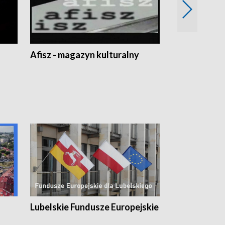
Afisz - magazyn kulturalny
Zobacz, co s
Lubelskie Fundusze Europejskie