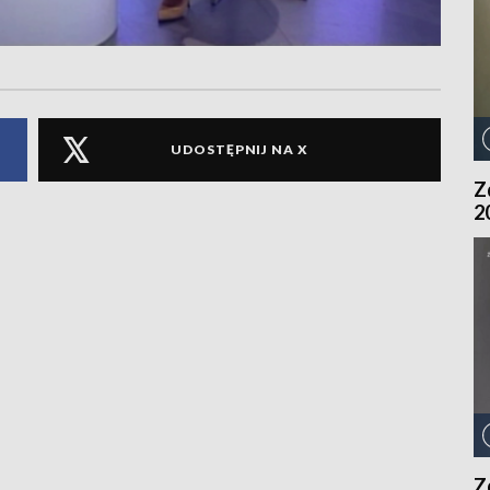
UDOSTĘPNIJ NA X
Z
2
Z