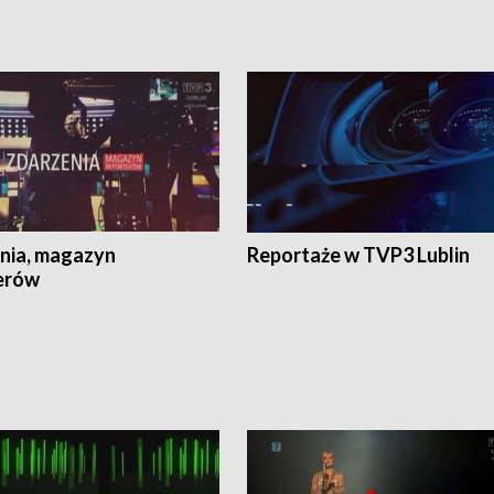
nia, magazyn
Reportaże w TVP3 Lublin
erów