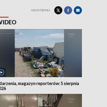
UDOSTĘPNIJ:
WIDEO
darzenia, magazyn reporterów: 5 sierpnia
026