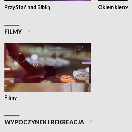
PrzyStań nad Biblią
Okiem kierow
FILMY
Filmy
WYPOCZYNEK I REKREACJA