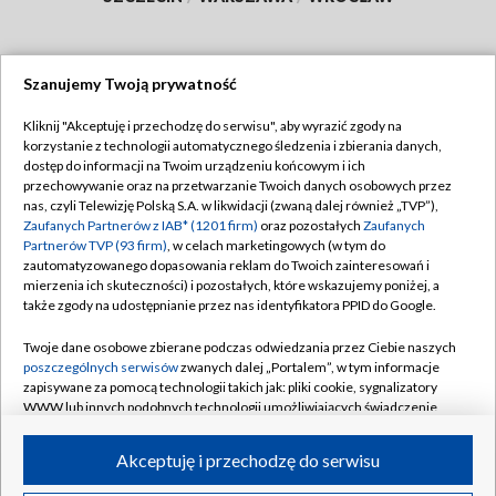
Szanujemy Twoją prywatność
Dołącz do nas:
Kliknij "Akceptuję i przechodzę do serwisu", aby wyrazić zgody na
korzystanie z technologii automatycznego śledzenia i zbierania danych,
TVP
dostęp do informacji na Twoim urządzeniu końcowym i ich
Abonament TVP
przechowywanie oraz na przetwarzanie Twoich danych osobowych przez
Regulamin TVP
nas, czyli Telewizję Polską S.A. w likwidacji (zwaną dalej również „TVP”),
Emisja w TVP
Polityka prywatności
Zaufanych Partnerów z IAB* (1201 firm)
oraz pozostałych
Zaufanych
Partnerów TVP (93 firm)
, w celach marketingowych (w tym do
Centrum informacji TVP
Moje zgody
zautomatyzowanego dopasowania reklam do Twoich zainteresowań i
mierzenia ich skuteczności) i pozostałych, które wskazujemy poniżej, a
Naziemna Telewizja Cyfrowa
Pomoc
także zgody na udostępnianie przez nas identyfikatora PPID do Google.
Sklep TVP
Biuro reklamy
Twoje dane osobowe zbierane podczas odwiedzania przez Ciebie naszych
Rada Programowa
Kontakt
poszczególnych serwisów
zwanych dalej „Portalem”, w tym informacje
zapisywane za pomocą technologii takich jak: pliki cookie, sygnalizatory
System NOS
WWW lub innych podobnych technologii umożliwiających świadczenie
dopasowanych i bezpiecznych usług, personalizację treści oraz reklam,
Informacje o nadawcy
Kanały
udostępnianie funkcji mediów społecznościowych oraz analizowanie
Akceptuję i przechodzę do serwisu
ruchu w Internecie.
Program dla prasy
©2026 Telewizja Polska S.A. w likwidacji