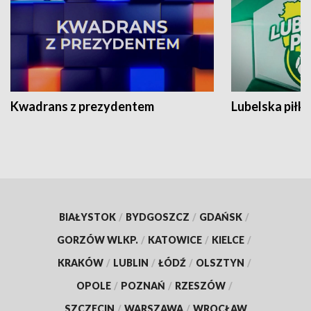
Kwadrans z prezydentem
Lubelska piłk
BIAŁYSTOK
/
BYDGOSZCZ
/
GDAŃSK
/
GORZÓW WLKP.
/
KATOWICE
/
KIELCE
/
KRAKÓW
/
LUBLIN
/
ŁÓDŹ
/
OLSZTYN
/
OPOLE
/
POZNAŃ
/
RZESZÓW
/
SZCZECIN
/
WARSZAWA
/
WROCŁAW