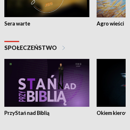
Sera warte
Agro wieści
SPOŁECZEŃSTWO
PrzyStań nad Biblią
Okiem kierow