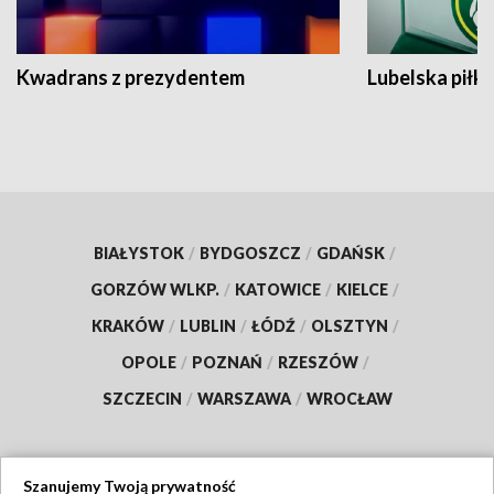
Kwadrans z prezydentem
Lubelska piłk
BIAŁYSTOK
/
BYDGOSZCZ
/
GDAŃSK
/
GORZÓW WLKP.
/
KATOWICE
/
KIELCE
/
KRAKÓW
/
LUBLIN
/
ŁÓDŹ
/
OLSZTYN
/
OPOLE
/
POZNAŃ
/
RZESZÓW
/
SZCZECIN
/
WARSZAWA
/
WROCŁAW
Szanujemy Twoją prywatność