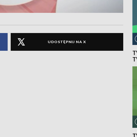
UDOSTĘPNIJ NA X
T
T
T