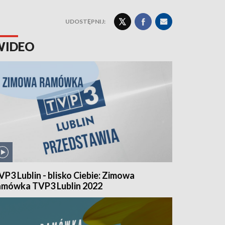
UDOSTĘPNIJ:
WIDEO
VP3 Lublin - blisko Ciebie: Zimowa
amówka TVP3 Lublin 2022