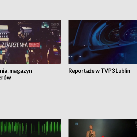
nia, magazyn
Reportaże w TVP3 Lublin
erów