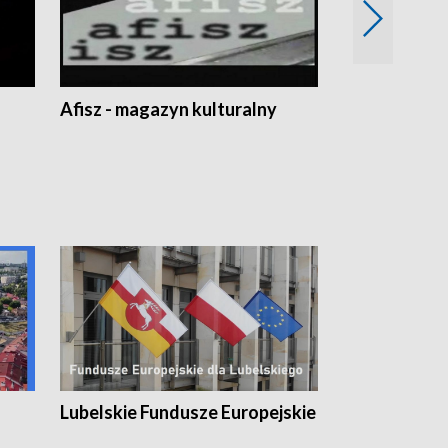
Afisz - magazyn kulturalny
Zobacz, co s
Lubelskie Fundusze Europejskie