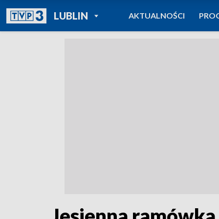
POWRÓT DO
LUBLIN
AKTUALNOŚCI
PRO
TVP REGIONY
Jesienna ramówka