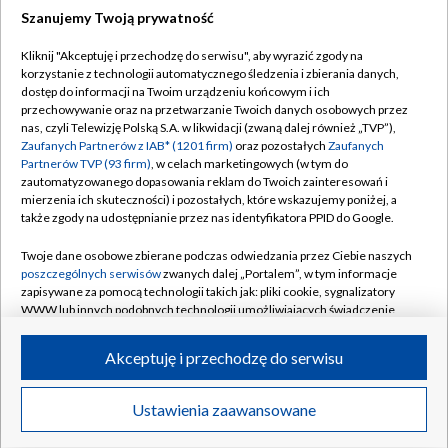
Szanujemy Twoją prywatność
Dołącz do nas:
Kliknij "Akceptuję i przechodzę do serwisu", aby wyrazić zgody na
korzystanie z technologii automatycznego śledzenia i zbierania danych,
TVP
dostęp do informacji na Twoim urządzeniu końcowym i ich
Abonament TVP
przechowywanie oraz na przetwarzanie Twoich danych osobowych przez
Regulamin TVP
nas, czyli Telewizję Polską S.A. w likwidacji (zwaną dalej również „TVP”),
Emisja w TVP
Polityka prywatności
Zaufanych Partnerów z IAB* (1201 firm)
oraz pozostałych
Zaufanych
Partnerów TVP (93 firm)
, w celach marketingowych (w tym do
Centrum informacji TVP
Moje zgody
zautomatyzowanego dopasowania reklam do Twoich zainteresowań i
mierzenia ich skuteczności) i pozostałych, które wskazujemy poniżej, a
Naziemna Telewizja Cyfrowa
Pomoc
także zgody na udostępnianie przez nas identyfikatora PPID do Google.
Sklep TVP
Biuro reklamy
Twoje dane osobowe zbierane podczas odwiedzania przez Ciebie naszych
Rada Programowa
Kontakt
poszczególnych serwisów
zwanych dalej „Portalem”, w tym informacje
zapisywane za pomocą technologii takich jak: pliki cookie, sygnalizatory
System NOS
WWW lub innych podobnych technologii umożliwiających świadczenie
dopasowanych i bezpiecznych usług, personalizację treści oraz reklam,
Informacje o nadawcy
Kanały
udostępnianie funkcji mediów społecznościowych oraz analizowanie
Akceptuję i przechodzę do serwisu
ruchu w Internecie.
Program dla prasy
©2026 Telewizja Polska S.A. w likwidacji
Biuro Reklamy
Twoje dane osobowe zbierane podczas odwiedzania przez Ciebie
Ustawienia zaawansowane
poszczególnych serwisów
na Portalu, takie jak adresy IP, identyfikatory
Ogłoszenie przetargowe
Twoich urządzeń końcowych i identyfikatory plików cookie, informacje o