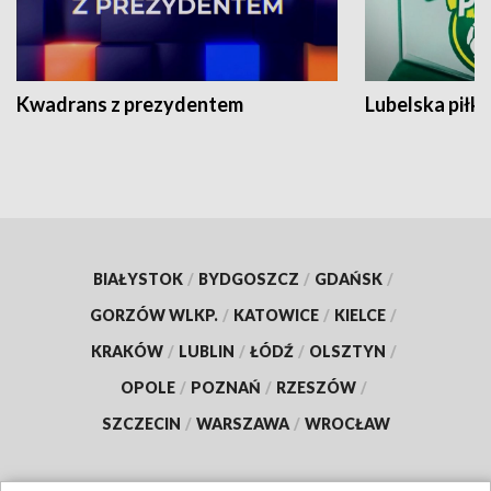
Kwadrans z prezydentem
Lubelska piłk
BIAŁYSTOK
/
BYDGOSZCZ
/
GDAŃSK
/
GORZÓW WLKP.
/
KATOWICE
/
KIELCE
/
KRAKÓW
/
LUBLIN
/
ŁÓDŹ
/
OLSZTYN
/
OPOLE
/
POZNAŃ
/
RZESZÓW
/
SZCZECIN
/
WARSZAWA
/
WROCŁAW