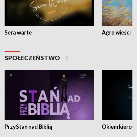
Sera warte
Agro wieści
SPOŁECZEŃSTWO
PrzyStań nad Biblią
Okiem kierow