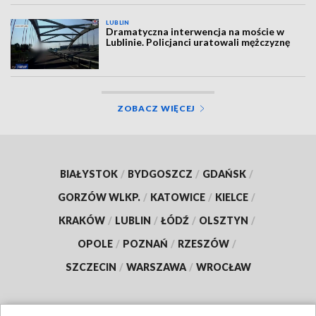
LUBLIN
Dramatyczna interwencja na moście w
Lublinie. Policjanci uratowali mężczyznę
ZOBACZ WIĘCEJ
BIAŁYSTOK
/
BYDGOSZCZ
/
GDAŃSK
/
GORZÓW WLKP.
/
KATOWICE
/
KIELCE
/
KRAKÓW
/
LUBLIN
/
ŁÓDŹ
/
OLSZTYN
/
OPOLE
/
POZNAŃ
/
RZESZÓW
/
SZCZECIN
/
WARSZAWA
/
WROCŁAW