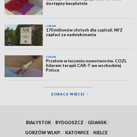
dostępny bezpłatnie
LUBLIN
170 milionów złotych dla szpitali. NFZ
zapłaci za nadwykonania
LUBLIN
Przełom w leczeniu nowotworów. COZL
liderem terapii CAR-T we wschodniej
Polsce
ZOBACZ WIĘCEJ
BIAŁYSTOK
/
BYDGOSZCZ
/
GDAŃSK
/
GORZÓW WLKP.
/
KATOWICE
/
KIELCE
/