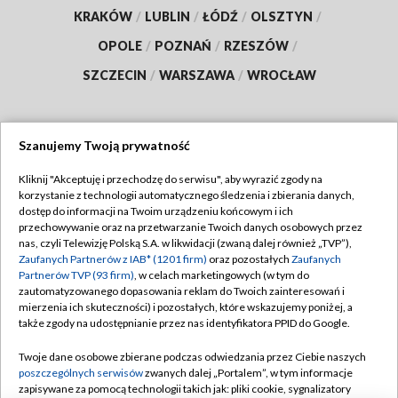
KRAKÓW
/
LUBLIN
/
ŁÓDŹ
/
OLSZTYN
/
OPOLE
/
POZNAŃ
/
RZESZÓW
/
SZCZECIN
/
WARSZAWA
/
WROCŁAW
Szanujemy Twoją prywatność
Dołącz do nas:
Kliknij "Akceptuję i przechodzę do serwisu", aby wyrazić zgody na
korzystanie z technologii automatycznego śledzenia i zbierania danych,
TVP
dostęp do informacji na Twoim urządzeniu końcowym i ich
Abonament TVP
przechowywanie oraz na przetwarzanie Twoich danych osobowych przez
Regulamin TVP
nas, czyli Telewizję Polską S.A. w likwidacji (zwaną dalej również „TVP”),
Emisja w TVP
Polityka prywatności
Zaufanych Partnerów z IAB* (1201 firm)
oraz pozostałych
Zaufanych
Partnerów TVP (93 firm)
, w celach marketingowych (w tym do
Centrum informacji TVP
Moje zgody
zautomatyzowanego dopasowania reklam do Twoich zainteresowań i
mierzenia ich skuteczności) i pozostałych, które wskazujemy poniżej, a
Naziemna Telewizja Cyfrowa
Pomoc
także zgody na udostępnianie przez nas identyfikatora PPID do Google.
Sklep TVP
Biuro reklamy
Twoje dane osobowe zbierane podczas odwiedzania przez Ciebie naszych
Rada Programowa
Kontakt
poszczególnych serwisów
zwanych dalej „Portalem”, w tym informacje
zapisywane za pomocą technologii takich jak: pliki cookie, sygnalizatory