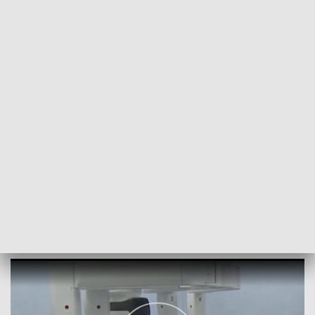
POWRÓT DO
LUBLIN
TVP REGIONY
Robot Da Vinci dla Szpitala Wojskowego
2022-09-19