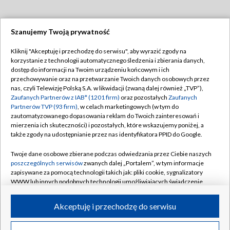
Szanujemy Twoją prywatność
Dołącz do nas:
Kliknij "Akceptuję i przechodzę do serwisu", aby wyrazić zgody na
korzystanie z technologii automatycznego śledzenia i zbierania danych,
TVP
dostęp do informacji na Twoim urządzeniu końcowym i ich
Abonament TVP
przechowywanie oraz na przetwarzanie Twoich danych osobowych przez
Regulamin TVP
nas, czyli Telewizję Polską S.A. w likwidacji (zwaną dalej również „TVP”),
Emisja w TVP
Polityka prywatności
Zaufanych Partnerów z IAB* (1201 firm)
oraz pozostałych
Zaufanych
Partnerów TVP (93 firm)
, w celach marketingowych (w tym do
Centrum informacji TVP
Moje zgody
zautomatyzowanego dopasowania reklam do Twoich zainteresowań i
mierzenia ich skuteczności) i pozostałych, które wskazujemy poniżej, a
Naziemna Telewizja Cyfrowa
Pomoc
także zgody na udostępnianie przez nas identyfikatora PPID do Google.
Sklep TVP
Biuro reklamy
Twoje dane osobowe zbierane podczas odwiedzania przez Ciebie naszych
Rada Programowa
Kontakt
poszczególnych serwisów
zwanych dalej „Portalem”, w tym informacje
zapisywane za pomocą technologii takich jak: pliki cookie, sygnalizatory
System NOS
WWW lub innych podobnych technologii umożliwiających świadczenie
dopasowanych i bezpiecznych usług, personalizację treści oraz reklam,
Informacje o nadawcy
Kanały
udostępnianie funkcji mediów społecznościowych oraz analizowanie
Akceptuję i przechodzę do serwisu
ruchu w Internecie.
Program dla prasy
©2026 Telewizja Polska S.A. w likwidacji
Biuro Reklamy
Twoje dane osobowe zbierane podczas odwiedzania przez Ciebie