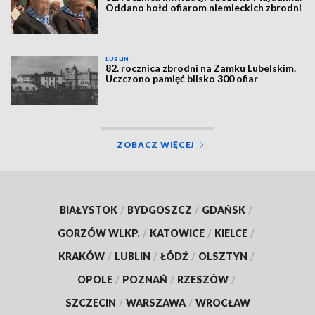
Oddano hołd ofiarom niemieckich zbrodni
LUBLIN
82. rocznica zbrodni na Zamku Lubelskim.
Uczczono pamięć blisko 300 ofiar
ZOBACZ WIĘCEJ
BIAŁYSTOK
/
BYDGOSZCZ
/
GDAŃSK
/
GORZÓW WLKP.
/
KATOWICE
/
KIELCE
/
KRAKÓW
/
LUBLIN
/
ŁÓDŹ
/
OLSZTYN
/
OPOLE
/
POZNAŃ
/
RZESZÓW
/
SZCZECIN
/
WARSZAWA
/
WROCŁAW