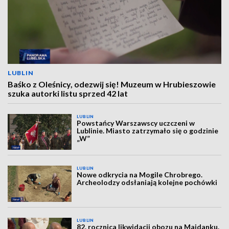
LUBLIN
Baśko z Oleśnicy, odezwij się! Muzeum w Hrubieszowie
szuka autorki listu sprzed 42 lat
LUBLIN
Powstańcy Warszawscy uczczeni w
Lublinie. Miasto zatrzymało się o godzinie
„W”
LUBLIN
Nowe odkrycia na Mogile Chrobrego.
Archeolodzy odsłaniają kolejne pochówki
LUBLIN
82. rocznica likwidacji obozu na Majdanku.