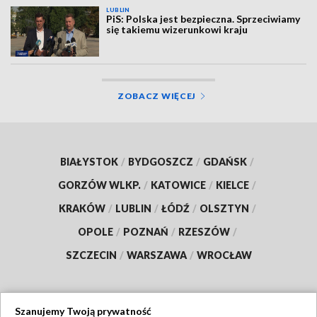
LUBLIN
PiS: Polska jest bezpieczna. Sprzeciwiamy
się takiemu wizerunkowi kraju
ZOBACZ WIĘCEJ
BIAŁYSTOK
/
BYDGOSZCZ
/
GDAŃSK
/
GORZÓW WLKP.
/
KATOWICE
/
KIELCE
/
KRAKÓW
/
LUBLIN
/
ŁÓDŹ
/
OLSZTYN
/
OPOLE
/
POZNAŃ
/
RZESZÓW
/
SZCZECIN
/
WARSZAWA
/
WROCŁAW
Szanujemy Twoją prywatność