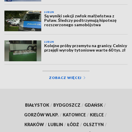
LUBLIN
Są wyniki sekcji zwłok małżeństwa z
Puław. Śledczy podtrzymują hipotezę
rozszerzonego samobójstwa
LUBLIN
Kolejne próby przemytu na granicy. Celnicy
przejęli wyroby tytoniowe warte 60 tys. zł
ZOBACZ WIĘCEJ
BIAŁYSTOK
/
BYDGOSZCZ
/
GDAŃSK
/
GORZÓW WLKP.
/
KATOWICE
/
KIELCE
/
KRAKÓW
/
LUBLIN
/
ŁÓDŹ
/
OLSZTYN
/