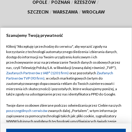
OPOLE
/
POZNAŃ
/
RZESZÓW
/
SZCZECIN
/
WARSZAWA
/
WROCŁAW
Szanujemy Twoją prywatność
Dołącz do nas:
Kliknij "Akceptuję i przechodzę do serwisu", aby wyrazić zgody na
korzystanie z technologii automatycznego śledzenia i zbierania danych,
TVP
dostęp do informacji na Twoim urządzeniu końcowym i ich
Abonament TVP
przechowywanie oraz na przetwarzanie Twoich danych osobowych przez
Regulamin TVP
nas, czyli Telewizję Polską S.A. w likwidacji (zwaną dalej również „TVP”),
Emisja w TVP
Polityka prywatności
Zaufanych Partnerów z IAB* (1201 firm)
oraz pozostałych
Zaufanych
Partnerów TVP (93 firm)
, w celach marketingowych (w tym do
Centrum informacji TVP
Moje zgody
zautomatyzowanego dopasowania reklam do Twoich zainteresowań i
mierzenia ich skuteczności) i pozostałych, które wskazujemy poniżej, a
Naziemna Telewizja Cyfrowa
Pomoc
także zgody na udostępnianie przez nas identyfikatora PPID do Google.
Sklep TVP
Biuro reklamy
Twoje dane osobowe zbierane podczas odwiedzania przez Ciebie naszych
Rada Programowa
Kontakt
poszczególnych serwisów
zwanych dalej „Portalem”, w tym informacje
zapisywane za pomocą technologii takich jak: pliki cookie, sygnalizatory
System NOS
WWW lub innych podobnych technologii umożliwiających świadczenie
dopasowanych i bezpiecznych usług, personalizację treści oraz reklam,
Informacje o nadawcy
Kanały
udostępnianie funkcji mediów społecznościowych oraz analizowanie