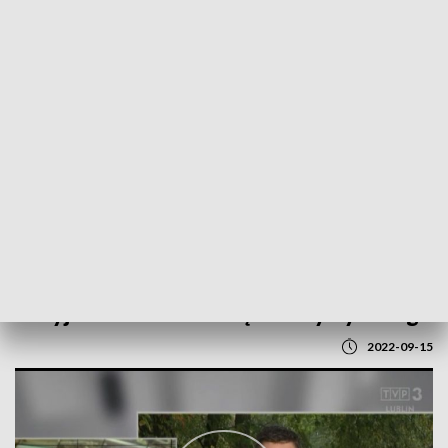
POWRÓT DO
LUBLIN
TVP REGIONY
Rosyjskie ataki na tamę w Krzywym Rogu
2022-09-15